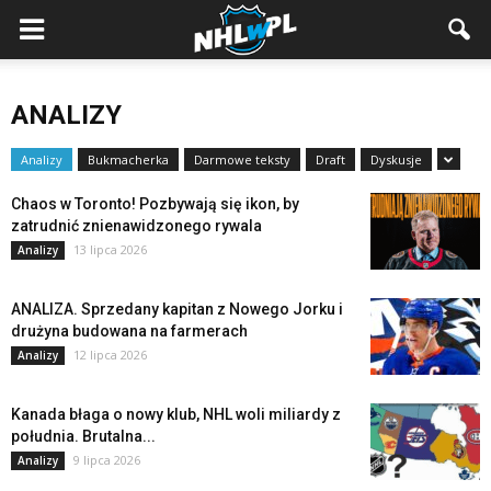
ANALIZY
Analizy
Bukmacherka
Darmowe teksty
Draft
Dyskusje
Chaos w Toronto! Pozbywają się ikon, by
zatrudnić znienawidzonego rywala
13 lipca 2026
Analizy
ANALIZA. Sprzedany kapitan z Nowego Jorku i
drużyna budowana na farmerach
12 lipca 2026
Analizy
Kanada błaga o nowy klub, NHL woli miliardy z
południa. Brutalna...
9 lipca 2026
Analizy