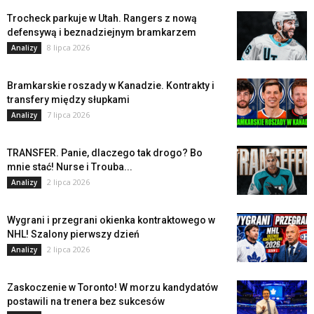
Trocheck parkuje w Utah. Rangers z nową
defensywą i beznadziejnym bramkarzem
8 lipca 2026
Analizy
Bramkarskie roszady w Kanadzie. Kontrakty i
transfery między słupkami
7 lipca 2026
Analizy
TRANSFER. Panie, dlaczego tak drogo? Bo
mnie stać! Nurse i Trouba...
2 lipca 2026
Analizy
Wygrani i przegrani okienka kontraktowego w
NHL! Szalony pierwszy dzień
2 lipca 2026
Analizy
Zaskoczenie w Toronto! W morzu kandydatów
postawili na trenera bez sukcesów