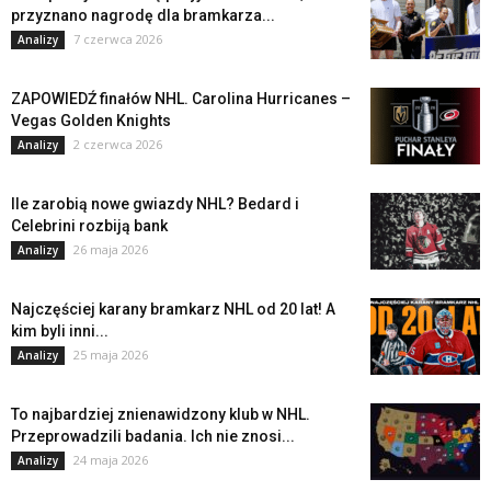
przyznano nagrodę dla bramkarza...
7 czerwca 2026
Analizy
ZAPOWIEDŹ finałów NHL. Carolina Hurricanes –
Vegas Golden Knights
2 czerwca 2026
Analizy
Ile zarobią nowe gwiazdy NHL? Bedard i
Celebrini rozbiją bank
26 maja 2026
Analizy
Najczęściej karany bramkarz NHL od 20 lat! A
kim byli inni...
25 maja 2026
Analizy
To najbardziej znienawidzony klub w NHL.
Przeprowadzili badania. Ich nie znosi...
24 maja 2026
Analizy