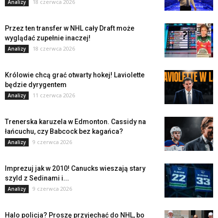
18 czerwca 2026
Analizy
Przez ten transfer w NHL cały Draft może
wyglądać zupełnie inaczej!
18 czerwca 2026
Analizy
Królowie chcą grać otwarty hokej! Laviolette
będzie dyrygentem
11 czerwca 2026
Analizy
Trenerska karuzela w Edmonton. Cassidy na
łańcuchu, czy Babcock bez kagańca?
9 czerwca 2026
Analizy
Imprezuj jak w 2010! Canucks wieszają stary
szyld z Sedinami i...
9 czerwca 2026
Analizy
Halo policja? Proszę przyjechać do NHL, bo