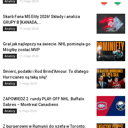
15 maja 2026
Analizy
Skarb Fana MŚ Elity 2026! Składy i analiza
GRUPY B [KANADA,...
15 maja 2026
Analizy
Grał jak najlepszy na świecie. NHL pominęła go.
Mógłby zostać MVP
11 maja 2026
Analizy
Śmierć, podatki i Rod Brind’Amour. To dlatego
Hurricanes są taką siłą!
9 maja 2026
Analizy
ZAPOWIEDŹ 2. rundy PLAY-OFF NHL. Buffalo
Sabres – Montreal Canadiens
6 maja 2026
Analizy
Z burgerowni w Rumunii do szefa w Toronto.