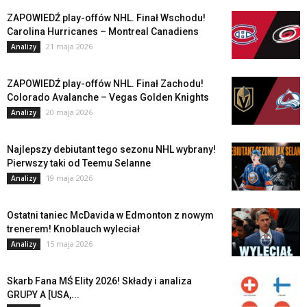
ZAPOWIEDŹ play-offów NHL. Finał Wschodu!
Carolina Hurricanes – Montreal Canadiens
21 maja 2026
Analizy
ZAPOWIEDŹ play-offów NHL. Finał Zachodu!
Colorado Avalanche – Vegas Golden Knights
20 maja 2026
Analizy
Najlepszy debiutant tego sezonu NHL wybrany!
Pierwszy taki od Teemu Selanne
19 maja 2026
Analizy
Ostatni taniec McDavida w Edmonton z nowym
trenerem! Knoblauch wyleciał
15 maja 2026
Analizy
Skarb Fana MŚ Elity 2026! Składy i analiza
GRUPY A [USA,...