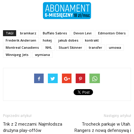
TAGI
bramkarz
Buffalo Sabres
Devon Levi
Edmonton Oilers
Frederik Andersen
hokej
jakub dobes
kontrakt
Montreal Canadiens
NHL
Stuart Skinner
transfer
umowa
Winnipeg Jets
wymiana
Poprzedni artykuł
Następny artykuł
Trik z 2 meczami. Najmłodsza
Trocheck parkuje w Utah.
drużyna play-offów
Rangers z nową defensywą i