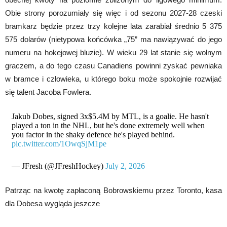
Obie strony porozumiały się więc i od sezonu 2027-28 czeski
bramkarz będzie przez trzy kolejne lata zarabiał średnio 5 375
575 dolarów (nietypowa końcówka „75” ma nawiązywać do jego
numeru na hokejowej bluzie). W wieku 29 lat stanie się wolnym
graczem, a do tego czasu Canadiens powinni zyskać pewniaka
w bramce i człowieka, u którego boku może spokojnie rozwijać
się talent Jacoba Fowlera.
Jakub Dobes, signed 3x$5.4M by MTL, is a goalie. He hasn't
played a ton in the NHL, but he's done extremely well when
you factor in the shaky defence he's played behind.
pic.twitter.com/1OwqSjM1pe
— JFresh (@JFreshHockey)
July 2, 2026
Patrząc na kwotę zapłaconą Bobrowskiemu przez Toronto, kasa
dla Dobesa wygląda jeszcze