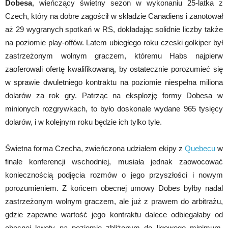
Dobesa
, wieńczący świetny sezon w wykonaniu 25-latka z
Czech, który na dobre zagościł w składzie Canadiens i zanotował
aż 29 wygranych spotkań w RS, dokładając solidnie liczby także
na poziomie play-offów. Latem ubiegłego roku czeski golkiper był
zastrzeżonym wolnym graczem, któremu Habs najpierw
zaoferowali ofertę kwalifikowaną, by ostatecznie porozumieć się
w sprawie dwuletniego kontraktu na poziomie niespełna miliona
dolarów za rok gry. Patrząc na eksplozję formy Dobesa w
minionych rozgrywkach, to było doskonale wydane 965 tysięcy
dolarów, i w kolejnym roku będzie ich tylko tyle.
Świetna forma Czecha, zwieńczona udziałem ekipy z
Quebecu
w
finale konferencji wschodniej, musiała jednak zaowocować
koniecznością podjęcia rozmów o jego przyszłości i nowym
porozumieniem. Z końcem obecnej umowy Dobes byłby nadal
zastrzeżonym wolnym graczem, ale już z prawem do arbitrażu,
gdzie zapewne wartość jego kontraktu dalece odbiegałaby od
obecnej kwoty na poziomie zbliżonym do ligowego minimum.