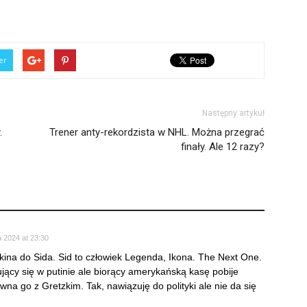
er
Następny artykuł
.
Trener anty-rekordzista w NHL. Można przegrać
finały. Ale 12 razy?
a 2024 at 23:30
ina do Sida. Sid to człowiek Legenda, Ikona. The Next One.
bujący się w putinie ale biorący amerykańską kasę pobije
wna go z Gretzkim. Tak, nawiązuję do polityki ale nie da się