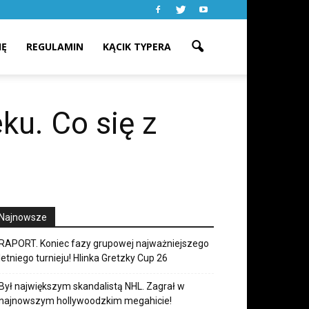
IĘ
REGULAMIN
KĄCIK TYPERA
ku. Co się z
Najnowsze
RAPORT. Koniec fazy grupowej najważniejszego
letniego turnieju! Hlinka Gretzky Cup 26
Był największym skandalistą NHL. Zagrał w
najnowszym hollywoodzkim megahicie!