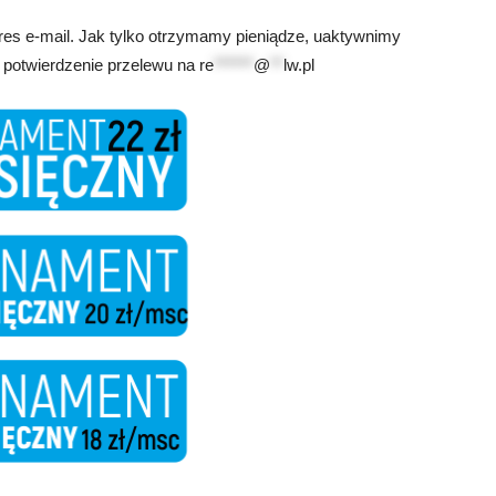
res e-mail. Jak tylko otrzymamy pieniądze, uaktywnimy
 potwierdzenie przelewu na
re
******
@
**
lw.pl