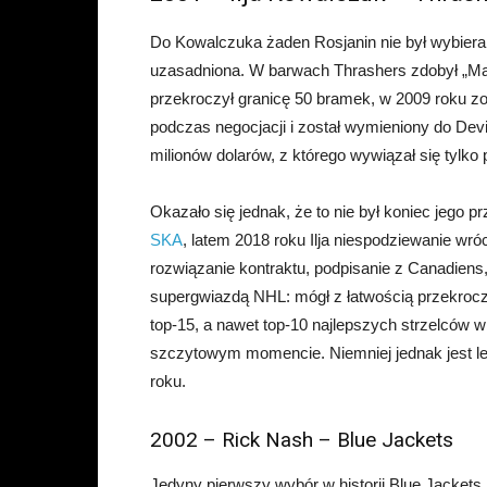
Do Kowalczuka żaden Rosjanin nie był wybiera
uzasadniona. W barwach Thrashers zdobył „Mau
przekroczył granicę 50 bramek, w 2009 roku zos
podczas negocjacji i został wymieniony do Devil
milionów dolarów, z którego wywiązał się tylko
Okazało się jednak, że to nie był koniec jego
SKA
, latem 2018 roku Ilja niespodziewanie wr
rozwiązanie kontraktu, podpisanie z Canadiens
supergwiazdą NHL: mógł z łatwością przekrocz
top-15, a nawet top-10 najlepszych strzelców w h
szczytowym momencie. Niemniej jednak jest leg
roku.
2002 – Rick Nash – Blue Jackets
Jedyny pierwszy wybór w historii Blue Jackets 