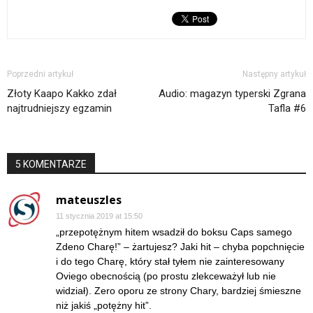
Poprzedni artykuł
Następny artykuł
Złoty Kaapo Kakko zdał
Audio: magazyn typerski Zgrana
najtrudniejszy egzamin
Tafla #6
5 KOMENTARZE
mateuszles
11 stycznia 2019 at 15:50
„przepotężnym hitem wsadził do boksu Caps samego
Zdeno Charę!” – żartujesz? Jaki hit – chyba popchnięcie
i do tego Charę, który stał tyłem nie zainteresowany
Oviego obecnością (po prostu zlekceważył lub nie
widział). Zero oporu ze strony Chary, bardziej śmieszne
niż jakiś „potężny hit”.