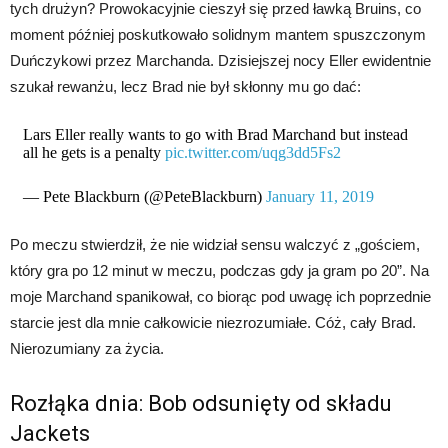
tych drużyn? Prowokacyjnie cieszył się przed ławką Bruins, co
moment później poskutkowało solidnym mantem spuszczonym
Duńczykowi przez Marchanda. Dzisiejszej nocy Eller ewidentnie
szukał rewanżu, lecz Brad nie był skłonny mu go dać:
Lars Eller really wants to go with Brad Marchand but instead
all he gets is a penalty
pic.twitter.com/uqg3dd5Fs2
— Pete Blackburn (@PeteBlackburn)
January 11, 2019
Po meczu stwierdził, że nie widział sensu walczyć z „gościem,
który gra po 12 minut w meczu, podczas gdy ja gram po 20”. Na
moje Marchand spanikował, co biorąc pod uwagę ich poprzednie
starcie jest dla mnie całkowicie niezrozumiałe. Cóż, cały Brad.
Nierozumiany za życia.
Rozłąka dnia: Bob odsunięty od składu
Jackets