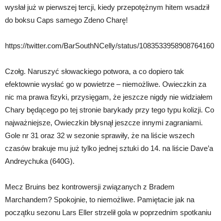
wysłał już w pierwszej tercji, kiedy przepotężnym hitem wsadził
do boksu Caps samego Zdeno Charę!
https://twitter.com/BarSouthNCelly/status/1083533958908764160
Czołg. Naruszyć słowackiego potwora, a co dopiero tak
efektownie wysłać go w powietrze – niemożliwe. Owieczkin za
nic ma prawa fizyki, przysięgam, że jeszcze nigdy nie widziałem
Chary będącego po tej stronie barykady przy tego typu kolizji. Co
najważniejsze, Owieczkin błysnął jeszcze innymi zagraniami.
Gole nr 31 oraz 32 w sezonie sprawiły, że na liście wszech
czasów brakuje mu już tylko jednej sztuki do 14. na liście Dave’a
Andreychuka (640G).
Mecz Bruins bez kontrowersji związanych z Bradem
Marchandem? Spokojnie, to niemożliwe. Pamiętacie jak na
początku sezonu Lars Eller strzelił gola w poprzednim spotkaniu