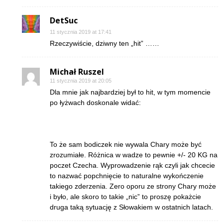
DetSuc
11 stycznia 2019 at 17:41
Rzeczywiście, dziwny ten „hit” ……
Michał Ruszel
11 stycznia 2019 at 20:05
Dla mnie jak najbardziej był to hit, w tym momencie
po łyżwach doskonale widać:
To że sam bodiczek nie wywala Chary może być
zrozumiałe. Różnica w wadze to pewnie +/- 20 KG na
poczet Czecha. Wyprowadzenie rąk czyli jak chcecie
to nazwać popchnięcie to naturalne wykończenie
takiego zderzenia. Zero oporu ze strony Chary może
i było, ale skoro to takie „nic” to proszę pokażcie
druga taką sytuację z Słowakiem w ostatnich latach.