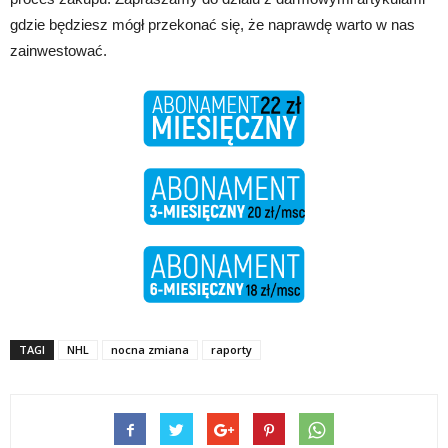
gdzie będziesz mógł przekonać się, że naprawdę warto w nas
zainwestować.
TAGI
NHL
nocna zmiana
raporty