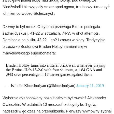
zwycięstw jednej ekipy nad drugą. Biorąc pod uwagę, że
Niedźwiadki nie wypadły sroce spod ogona, trudno wytłumaczyć
ich niemoc wobec Stołecznych.
Dziwny to był mecz. Optyczna przewaga B’s nie podlegała
żadnej dyskusji. 41-22 w strzałach, 74-39 w shot attempts.
Dominacja na buliku 42-22. I co? I znowu w plecy. Tradycyjnie
przeciwko Bostonowi Braden Holtby zamienił się w
marvelowskiego superbohatera:
Braden Holtby turns into a literal brick wall whenever playing
the Bruins. He's 15-2-0 with four shutouts, a 1.84 GAA and
.943 save percentage in 17 career games against them.
— Isabelle Khurshudyan (@ikhurshudyan)
January 11, 2019
Wybornie dysponowany poza Holtbym był również Aleksander
Owieczkin. W ostatnich 10 meczach zdobył tylko 1 gola,
nadszedł więc czas na przebudzenie. Pierwszy wymowny sygnał