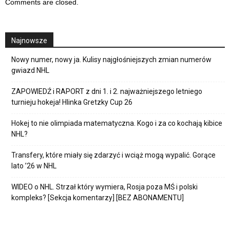
Comments are closed.
Najnowsze
Nowy numer, nowy ja. Kulisy najgłośniejszych zmian numerów
gwiazd NHL
ZAPOWIEDŹ i RAPORT z dni 1. i 2. najważniejszego letniego
turnieju hokeja! Hlinka Gretzky Cup 26
Hokej to nie olimpiada matematyczna. Kogo i za co kochają kibice
NHL?
Transfery, które miały się zdarzyć i wciąż mogą wypalić. Gorące
lato ’26 w NHL
WIDEO o NHL. Strzał który wymiera, Rosja poza MŚ i polski
kompleks? [Sekcja komentarzy] [BEZ ABONAMENTU]