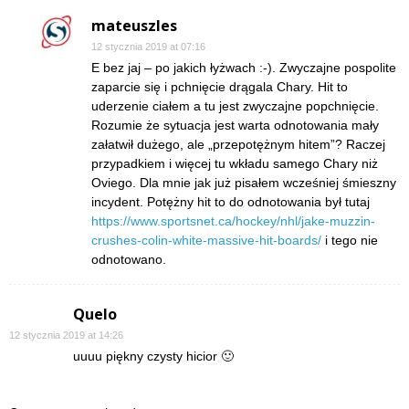
mateuszles
12 stycznia 2019 at 07:16
E bez jaj – po jakich łyżwach :-). Zwyczajne pospolite
zaparcie się i pchnięcie drągala Chary. Hit to
uderzenie ciałem a tu jest zwyczajne popchnięcie.
Rozumie że sytuacja jest warta odnotowania mały
załatwił dużego, ale „przepotężnym hitem”? Raczej
przypadkiem i więcej tu wkładu samego Chary niż
Oviego. Dla mnie jak już pisałem wcześniej śmieszny
incydent. Potężny hit to do odnotowania był tutaj
https://www.sportsnet.ca/hockey/nhl/jake-muzzin-
crushes-colin-white-massive-hit-boards/
i tego nie
odnotowano.
Quelo
12 stycznia 2019 at 14:26
uuuu piękny czysty hicior 🙂