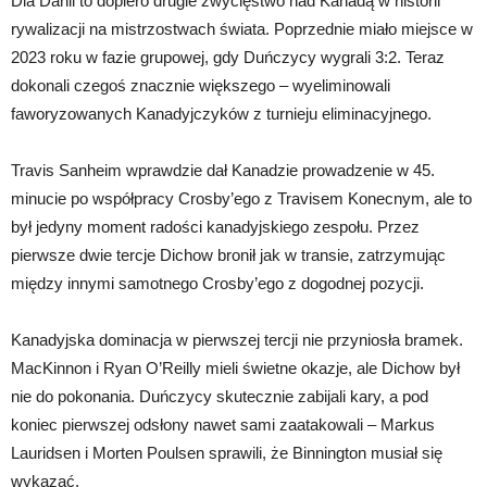
Dla Danii to dopiero drugie zwycięstwo nad Kanadą w historii
rywalizacji na mistrzostwach świata. Poprzednie miało miejsce w
2023 roku w fazie grupowej, gdy Duńczycy wygrali 3:2. Teraz
dokonali czegoś znacznie większego – wyeliminowali
faworyzowanych Kanadyjczyków z turnieju eliminacyjnego.
Travis Sanheim wprawdzie dał Kanadzie prowadzenie w 45.
minucie po współpracy Crosby’ego z Travisem Konecnym, ale to
był jedyny moment radości kanadyjskiego zespołu. Przez
pierwsze dwie tercje Dichow bronił jak w transie, zatrzymując
między innymi samotnego Crosby’ego z dogodnej pozycji.
Kanadyjska dominacja w pierwszej tercji nie przyniosła bramek.
MacKinnon i Ryan O’Reilly mieli świetne okazje, ale Dichow był
nie do pokonania. Duńczycy skutecznie zabijali kary, a pod
koniec pierwszej odsłony nawet sami zaatakowali – Markus
Lauridsen i Morten Poulsen sprawili, że Binnington musiał się
wykazać.