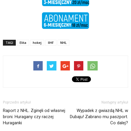
TAGI
Elita
hokej
IIHF
NHL
Poprzedni artykuł
Następny artykuł
Raport z NHL. Zginęli od własnej
Wypadek z gwiazdą NHL w
broni. Huragany czy raczej
Dubaju! Zabrano mu paszport.
Huraganki
Co dalej?