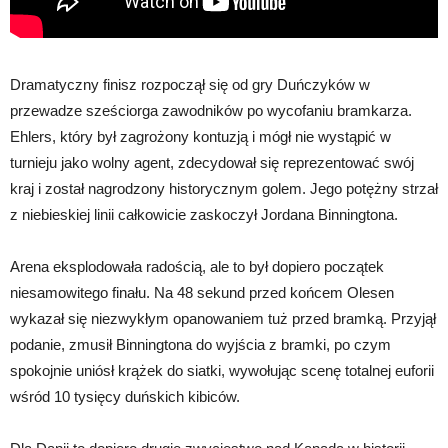
Dramatyczny finisz rozpoczął się od gry Duńczyków w
przewadze sześciorga zawodników po wycofaniu bramkarza.
Ehlers, który był zagrożony kontuzją i mógł nie wystąpić w
turnieju jako wolny agent, zdecydował się reprezentować swój
kraj i został nagrodzony historycznym golem. Jego potężny strzał
z niebieskiej linii całkowicie zaskoczył Jordana Binningtona.
Arena eksplodowała radością, ale to był dopiero początek
niesamowitego finału. Na 48 sekund przed końcem Olesen
wykazał się niezwykłym opanowaniem tuż przed bramką. Przyjął
podanie, zmusił Binningtona do wyjścia z bramki, po czym
spokojnie uniósł krążek do siatki, wywołując scenę totalnej euforii
wśród 10 tysięcy duńskich kibiców.