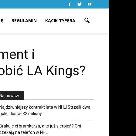
IĘ
REGULAMIN
KĄCIK TYPERA
ment i
obić LA Kings?
Najnowsze
Najdziwniejszy kontrakt lata w NHL! Strzelił dwa
gole, dostał 32 miliony
Brakuje ci bramkarza, a to już sierpień? Oni
czekają na telefon w NHL