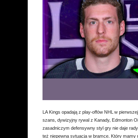
LA Kings opadają z play-offów NHL w pierwszej r
szans, dywizyjny rywal z Kanady, Edmonton Oi
zasadniczym defensywny styl gry nie daje rady
też niepewna sytuacja w bramce. Który mamy 