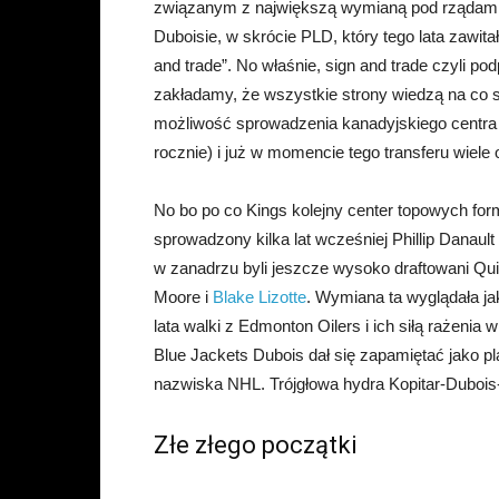
związanym z największą wymianą pod rządami B
Duboisie, w skrócie PLD, który tego lata zawita
and trade”. No właśnie, sign and trade czyli po
zakładamy, że wszystkie strony wiedzą na co si
możliwość sprowadzenia kanadyjskiego centra n
rocznie) i już w momencie tego transferu wiele 
No bo po co Kings kolejny center topowych form
sprowadzony kilka lat wcześniej Phillip Danaul
w zanadrzu byli jeszcze wysoko draftowani Quint
Moore i
Blake Lizotte
. Wymiana ta wyglądała ja
lata walki z Edmonton Oilers i ich siłą rażeni
Blue Jackets Dubois dał się zapamiętać jako pl
nazwiska NHL. Trójgłowa hydra Kopitar-Dubois-
Złe złego początki
__________________________________