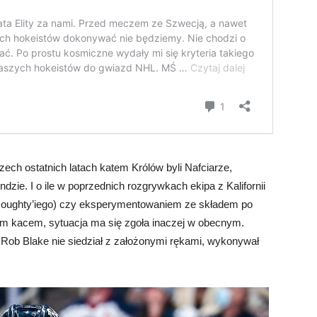
ech ostatnich latach katem Królów byli Nafciarze,
ndzie. I o ile w poprzednich rozgrywkach ekipa z Kalifornii
 Doughty’iego) czy eksperymentowaniem ze składem po
m kacem, sytuacja ma się zgoła inaczej w obecnym.
 Rob Blake nie siedział z założonymi rękami, wykonywał