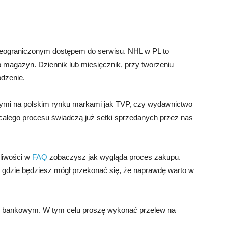
 nieograniczonym dostępem do serwisu. NHL w PL to
ub magazyn. Dziennik lub miesięcznik, przy tworzeniu
odzenie.
mi na polskim rynku markami jak TVP, czy wydawnictwo
 całego procesu świadczą już setki sprzedanych przez nas
pliwości w
FAQ
zobaczysz jak wygląda proces zakupu.
gdzie będziesz mógł przekonać się, że naprawdę warto w
m bankowym. W tym celu proszę wykonać przelew na