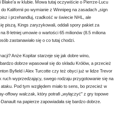
lake’a w klubie. Mowa tutaj oczywiście o Pierrze-Lucu
ł do Kalifornii po wymianie z Winnipeg na zasadach „sign
dpisz i przehandluj, rzadkość w świecie NHL, ale
ę piszą. Kings zaryzykowali, oddali spory pakiet za
a 8-letniej umowie o wartości 65 milionów (8.5 miliona
osób zastanawiało się o co tutaj chodzi.
acji? Anże Kopitar starzeje się jak dobre wino,
t bardzo dobrze wpasował się do składu Królów, a przecież
on Byfield i Alex Turcotte czy też obyci już w lidze Trevor
k ruch wyprzedzający, swego rodzaju przygotowanie się na
a w ataku. Pod tym względem miało to sens, bo przecież w
ay-offowy walczak, który potrafi „wyłączyć” z gry topowe
Danault na papierze zapowiadała się bardzo dobrze.