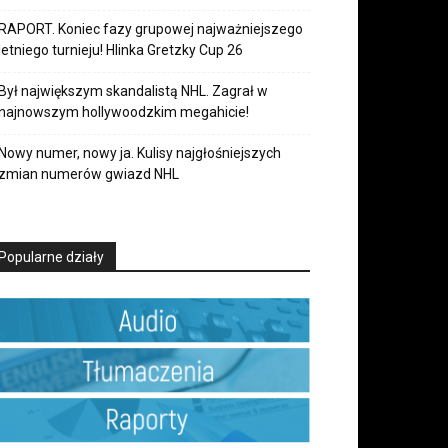
RAPORT. Koniec fazy grupowej najważniejszego
letniego turnieju! Hlinka Gretzky Cup 26
Był największym skandalistą NHL. Zagrał w
najnowszym hollywoodzkim megahicie!
Nowy numer, nowy ja. Kulisy najgłośniejszych
zmian numerów gwiazd NHL
Popularne działy