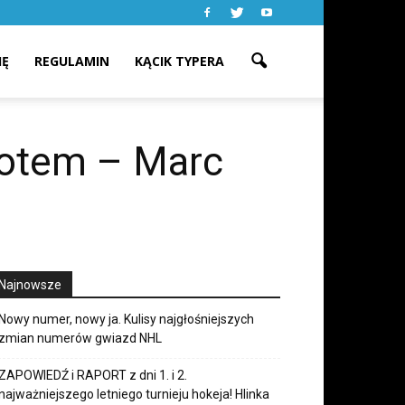
IĘ
REGULAMIN
KĄCIK TYPERA
rotem – Marc
Najnowsze
Nowy numer, nowy ja. Kulisy najgłośniejszych
zmian numerów gwiazd NHL
ZAPOWIEDŹ i RAPORT z dni 1. i 2.
najważniejszego letniego turnieju hokeja! Hlinka