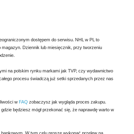
 nieograniczonym dostępem do serwisu. NHL w PL to
ub magazyn. Dziennik lub miesięcznik, przy tworzeniu
odzenie.
mi na polskim rynku markami jak TVP, czy wydawnictwo
 całego procesu świadczą już setki sprzedanych przez nas
pliwości w
FAQ
zobaczysz jak wygląda proces zakupu.
gdzie będziesz mógł przekonać się, że naprawdę warto w
m bankowym. W tym celu proszę wykonać przelew na