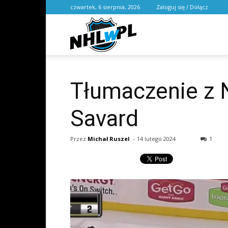
czwartek, 6 sierpnia, 2026
Zaloguj się / Dołącz
NHL
w
Tłumaczenie z 
Savard
PL
Przez
Michał Ruszel
-
14 lutego 2024
1