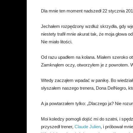
Dla mnie ten moment nadszedł 22 stycznia 201
Jechałem rozpędzony wzdłuż skrzydła, gdy wje
niestety trafił mnie akurat tak, że moja głowa 
Nie miało litości.
Od razu upadłem na kolana. Miałem szeroko otw
Zamknąłem oczy, otworzyłem je z powrotem. 
Wtedy zacząłem wpadać w panikę. Bo wiedziałe
słyszałem naszego trenera, Dona DelNegro, który
A ja powtarzałem tylko: „Dlaczego ja? Nie roz
Moi koledzy pomogli dojść mi do szatni, i spęd
przyszedł trener,
Claude Julien
, i próbował mni