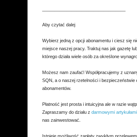
__________________________________
Aby czytać dalej
Wybierz jedną z opcji abonamentu i ciesz się
miejsce naszej pracy. Traktuj nas jak gazetę l
którego działa wiele osób za określone wynagr
Możesz nam zaufać! Współpracujemy z uznany
SQN, a o naszej rzetelności i bezpieczeństwie
abonamentów.
Płatność jest prosta i intuicyjna ale w razie wąt
Zapraszamy do działu z
darmowymi artykułami
nas zainwestować.
Istnieje możliwość zapłaty zwykłym przelewe