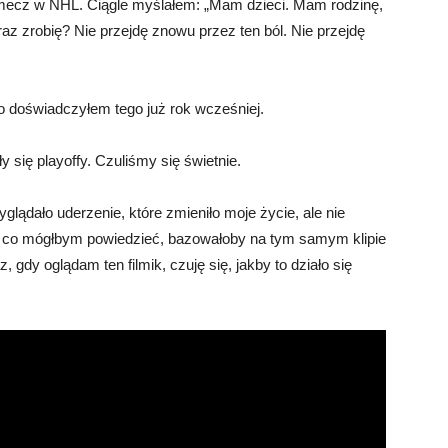
 mecz w NHL. Ciągle myślałem: „Mam dzieci. Mam rodzinę,
eraz zrobię? Nie przejdę znowu przez ten ból. Nie przejdę
bo doświadczyłem tego już rok wcześniej.
 się playoffy. Czuliśmy się świetnie.
glądało uderzenie, które zmieniło moje życie, ale nie
 co mógłbym powiedzieć, bazowałoby na tym samym klipie
 gdy oglądam ten filmik, czuję się, jakby to działo się