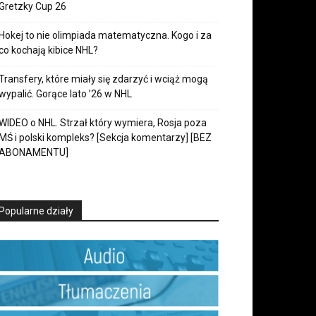
Gretzky Cup 26
Hokej to nie olimpiada matematyczna. Kogo i za
co kochają kibice NHL?
Transfery, które miały się zdarzyć i wciąż mogą
wypalić. Gorące lato ’26 w NHL
WIDEO o NHL. Strzał który wymiera, Rosja poza
MŚ i polski kompleks? [Sekcja komentarzy] [BEZ
ABONAMENTU]
Popularne działy