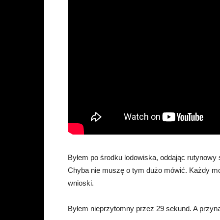
Byłem po środku lodowiska, oddając rutynowy st
Chyba nie muszę o tym dużo mówić. Każdy moż
wnioski.
Byłem nieprzytomny przez 29 sekund. A przyna