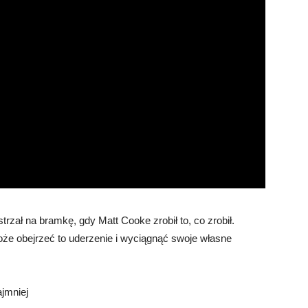
rzał na bramkę, gdy Matt Cooke zrobił to, co zrobił.
e obejrzeć to uderzenie i wyciągnąć swoje własne
jmniej