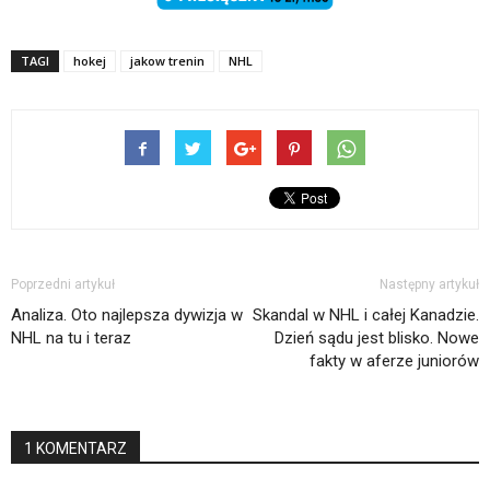
TAGI
hokej
jakow trenin
NHL
Poprzedni artykuł
Następny artykuł
Analiza. Oto najlepsza dywizja w
Skandal w NHL i całej Kanadzie.
NHL na tu i teraz
Dzień sądu jest blisko. Nowe
fakty w aferze juniorów
1 KOMENTARZ