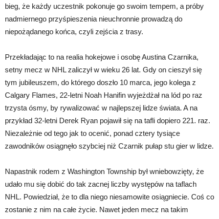
bieg, że każdy uczestnik pokonuje go swoim tempem, a próby
nadmiernego przyśpieszenia nieuchronnie prowadzą do
niepożądanego końca, czyli zejścia z trasy.
Przekładając to na realia hokejowe i osobę Austina Czarnika,
setny mecz w NHL zaliczył w wieku 26 lat. Gdy on cieszył się
tym jubileuszem, do którego doszło 10 marca, jego kolega z
Calgary Flames, 22-letni Noah Hanifin wyjeżdżał na lód po raz
trzysta ósmy, by rywalizować w najlepszej lidze świata. A na
przykład 32-letni Derek Ryan pojawił się na tafli dopiero 221. raz.
Niezależnie od tego jak to ocenić, ponad cztery tysiące
zawodników osiągnęło szybciej niż Czarnik pułap stu gier w lidze.
Napastnik rodem z Washington Township był wniebowzięty, że
udało mu się dobić do tak zacnej liczby występów na taflach
NHL. Powiedział, że to dla niego niesamowite osiągniecie. Coś co
zostanie z nim na całe życie. Nawet jeden mecz na takim