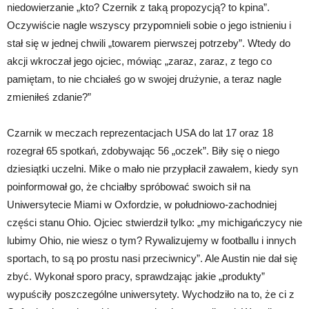
niedowierzanie „kto? Czernik z taką propozycją? to kpina”.
Oczywiście nagle wszyscy przypomnieli sobie o jego istnieniu i
stał się w jednej chwili „towarem pierwszej potrzeby”. Wtedy do
akcji wkroczał jego ojciec, mówiąc „zaraz, zaraz, z tego co
pamiętam, to nie chciałeś go w swojej drużynie, a teraz nagle
zmieniłeś zdanie?”
Czarnik w meczach reprezentacjach USA do lat 17 oraz 18
rozegrał 65 spotkań, zdobywając 56 „oczek”. Biły się o niego
dziesiątki uczelni. Mike o mało nie przypłacił zawałem, kiedy syn
poinformował go, że chciałby spróbować swoich sił na
Uniwersytecie Miami w Oxfordzie, w południowo-zachodniej
części stanu Ohio. Ojciec stwierdził tylko: „my michigańczycy nie
lubimy Ohio, nie wiesz o tym? Rywalizujemy w footballu i innych
sportach, to są po prostu nasi przeciwnicy”. Ale Austin nie dał się
zbyć. Wykonał sporo pracy, sprawdzając jakie „produkty”
wypuściły poszczególne uniwersytety. Wychodziło na to, że ci z