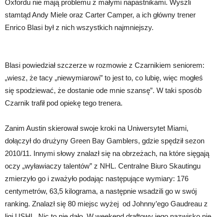
Oxfordu nie mają problemu z małymi napastnikami. Wyszli
stamtąd Andy Miele oraz Carter Camper, a ich główny trener
Enrico Blasi był z nich wszystkich najmniejszy.
Blasi powiedział szczerze w rozmowie z Czarnikiem seniorem:
„wiesz, że tacy „niewymiarowi” to jest to, co lubię, więc mogłeś
się spodziewać, że dostanie ode mnie szansę”. W taki sposób
Czarnik trafił pod opiekę tego trenera.
Zanim Austin skierował swoje kroki na Uniwersytet Miami,
dołączył do drużyny Green Bay Gamblers, gdzie spędził sezon
2010/11. Innymi słowy znalazł się na obrzeżach, na które sięgają
oczy „wyławiaczy talentów” z NHL. Centralne Biuro Skautingu
zmierzyło go i zważyło podając następujące wymiary: 176
centymetrów, 63,5 kilograma, a następnie wsadzili go w swój
ranking. Znalazł się 80 miejsc wyżej od Johnny’ego Gaudreau z
ligi USHL. Nic to nie dało. W weekend draftowy jego nazwisko nie