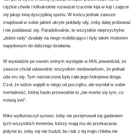
ciężkie chwile i kilkukrotnie rozważał rzucenie kija w kąt i zajęcie
się jakąś inną dyscypliną sportu. W końcu jednak zawsze
znajdował w sobie jakieś ukryte pokłady siły, żeby dalej próbować
i nie poddawać się. Paradoksalnie, te wszystkie nieprzychylne
„dobre rady” działały na niego mobilizująco i były takim motorem
napędowym do dalszego działania.
W wywiadzie po swoim setnym występie w NHL powiedział, że
zawsze chciał udowodnić wszystkim niedowiarkom, że jednak
uda mu się. Tym naznaczona była cała jego hokejowa droga.
Czuł, że ludzie wątpili w niego od początku, ale wyrobił w sobie
mentalność, której hasło przewodnie to „nie martw się tym, co
mówią inni”.
Mike wytłumaczył synowi, żeby nie przejmował się gadaniem
tych wszystkich trenerów, którzy mają mu do przekazania
jedynie to, żeby się nie trudził, bo i tak z tej mąki chleba nie