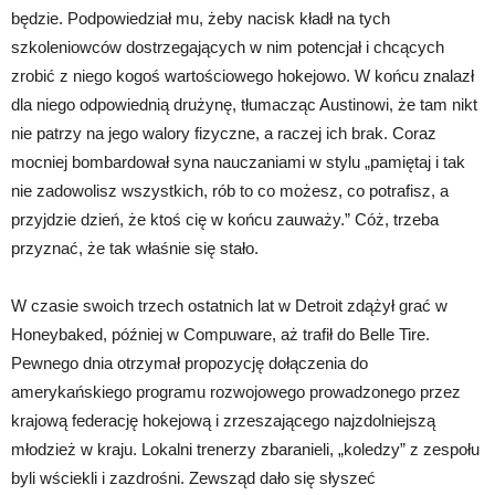
będzie. Podpowiedział mu, żeby nacisk kładł na tych
szkoleniowców dostrzegających w nim potencjał i chcących
zrobić z niego kogoś wartościowego hokejowo. W końcu znalazł
dla niego odpowiednią drużynę, tłumacząc Austinowi, że tam nikt
nie patrzy na jego walory fizyczne, a raczej ich brak. Coraz
mocniej bombardował syna nauczaniami w stylu „pamiętaj i tak
nie zadowolisz wszystkich, rób to co możesz, co potrafisz, a
przyjdzie dzień, że ktoś cię w końcu zauważy.” Cóż, trzeba
przyznać, że tak właśnie się stało.
W czasie swoich trzech ostatnich lat w Detroit zdążył grać w
Honeybaked, później w Compuware, aż trafił do Belle Tire.
Pewnego dnia otrzymał propozycję dołączenia do
amerykańskiego programu rozwojowego prowadzonego przez
krajową federację hokejową i zrzeszającego najzdolniejszą
młodzież w kraju. Lokalni trenerzy zbaranieli, „koledzy” z zespołu
byli wściekli i zazdrośni. Zewsząd dało się słyszeć