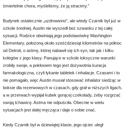
śmiertelnie chora, myśleliśmy, że ją stracimy.”
Budynek ostatecznie „uzdrowiono”, ale wtedy Czarnik był już w
szkole średniej. Austin nie wyszedł bez szwanku z tej całej
sytuacji. Rodzice obwiniają jego podstawówkę Washington
Elementary, położoną około sześćdziesiąt kilometrów na północ
od Detroit, o astmę, której nabawił się ich syn, tak jak i kilku
kolegów z jego klasy. Panujące w szkole toksyczne warunki
zrobiły swoje, a pokłosiem tego jest dożywotnia kuracja
farmakologiczna, czyli łykanie tabletek i inhalacje. Czasami i to
nie pomagało, więc Austin musiał stosować inhalator siedząc w
boksie dla rezerwowych w czasach, gdy grał w niższych ligach,
a w przerwach wypijał kubek gorącej czekolady, żeby rozgrzać
swoją tchawicę. Astma nie odpuściła. Obecnie w wielu
sytuacjach jest dalej męcząca i daje o sobie znać.
Kiedy Czarnik był w dziewiątej klasie, jego ojciec uległ