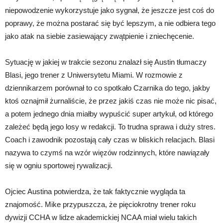
niepowodzenie wykorzystuje jako sygnał, że jeszcze jest coś do
poprawy, że można postarać się być lepszym, a nie odbiera tego
jako atak na siebie zasiewający zwątpienie i zniechęcenie.
Sytuację w jakiej w trakcie sezonu znalazł się Austin tłumaczy
Blasi, jego trener z Uniwersytetu Miami. W rozmowie z
dziennikarzem porównał to co spotkało Czarnika do tego, jakby
ktoś oznajmił żurnaliście, że przez jakiś czas nie może nic pisać,
a potem jednego dnia miałby wypuścić super artykuł, od którego
zależeć będą jego losy w redakcji. To trudna sprawa i duży stres.
Coach i zawodnik pozostają cały czas w bliskich relacjach. Blasi
nazywa to czymś na wzór więzów rodzinnych, które nawiązały
się w ogniu sportowej rywalizacji.
Ojciec Austina potwierdza, że tak faktycznie wygląda ta
znajomość. Mike przypuszcza, że pięciokrotny trener roku
dywizji CCHA w lidze akademickiej NCAA miał wielu takich