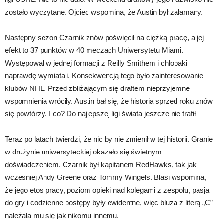
zostało wyczytane. Ojciec wspomina, że Austin był załamany.
Następny sezon Czarnik znów poświęcił na ciężką pracę, a jej
efekt to 37 punktów w 40 meczach Uniwersytetu Miami.
Występował w jednej formacji z Reilly Smithem i chłopaki
naprawdę wymiatali. Konsekwencją tego było zainteresowanie
klubów NHL. Przed zbliżającym się draftem nieprzyjemne
wspomnienia wróciły. Austin bał się, że historia sprzed roku znów
się powtórzy. I co? Do najlepszej ligi świata jeszcze nie trafił
Teraz po latach twierdzi, że nic by nie zmienił w tej historii. Granie
w drużynie uniwersyteckiej okazało się świetnym
doświadczeniem. Czarnik był kapitanem RedHawks, tak jak
wcześniej Andy Greene oraz Tommy Wingels. Blasi wspomina,
że jego etos pracy, poziom opieki nad kolegami z zespołu, pasja
do gry i codzienne postępy były ewidentne, więc bluza z literą „C”
należała mu się jak nikomu innemu.