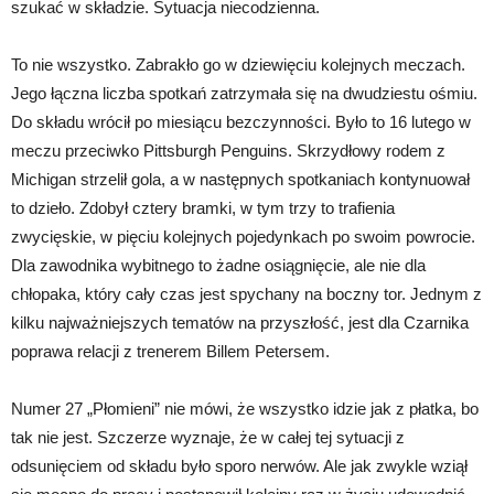
szukać w składzie. Sytuacja niecodzienna.
To nie wszystko. Zabrakło go w dziewięciu kolejnych meczach.
Jego łączna liczba spotkań zatrzymała się na dwudziestu ośmiu.
Do składu wrócił po miesiącu bezczynności. Było to 16 lutego w
meczu przeciwko Pittsburgh Penguins. Skrzydłowy rodem z
Michigan strzelił gola, a w następnych spotkaniach kontynuował
to dzieło. Zdobył cztery bramki, w tym trzy to trafienia
zwycięskie, w pięciu kolejnych pojedynkach po swoim powrocie.
Dla zawodnika wybitnego to żadne osiągnięcie, ale nie dla
chłopaka, który cały czas jest spychany na boczny tor. Jednym z
kilku najważniejszych tematów na przyszłość, jest dla Czarnika
poprawa relacji z trenerem Billem Petersem.
Numer 27 „Płomieni” nie mówi, że wszystko idzie jak z płatka, bo
tak nie jest. Szczerze wyznaje, że w całej tej sytuacji z
odsunięciem od składu było sporo nerwów. Ale jak zwykle wziął