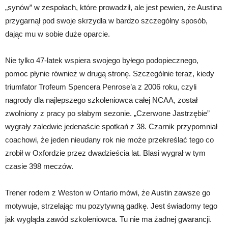
„synów” w zespołach, które prowadził, ale jest pewien, że Austina
przygarnął pod swoje skrzydła w bardzo szczególny sposób,
dając mu w sobie duże oparcie.
Nie tylko 47-latek wspiera swojego byłego podopiecznego,
pomoc płynie również w drugą stronę. Szczególnie teraz, kiedy
triumfator Trofeum Spencera Penrose’a z 2006 roku, czyli
nagrody dla najlepszego szkoleniowca całej NCAA, został
zwolniony z pracy po słabym sezonie. „Czerwone Jastrzębie”
wygrały zaledwie jedenaście spotkań z 38. Czarnik przypomniał
coachowi, że jeden nieudany rok nie może przekreślać tego co
zrobił w Oxfordzie przez dwadzieścia lat. Blasi wygrał w tym
czasie 398 meczów.
Trener rodem z Weston w Ontario mówi, że Austin zawsze go
motywuje, strzelając mu pozytywną gadkę. Jest świadomy tego
jak wygląda zawód szkoleniowca. Tu nie ma żadnej gwarancji.