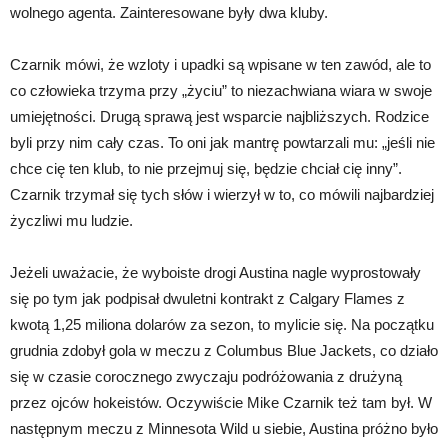
wolnego agenta. Zainteresowane były dwa kluby.
Czarnik mówi, że wzloty i upadki są wpisane w ten zawód, ale to
co człowieka trzyma przy „życiu” to niezachwiana wiara w swoje
umiejętności. Drugą sprawą jest wsparcie najbliższych. Rodzice
byli przy nim cały czas. To oni jak mantrę powtarzali mu: „jeśli nie
chce cię ten klub, to nie przejmuj się, będzie chciał cię inny”.
Czarnik trzymał się tych słów i wierzył w to, co mówili najbardziej
życzliwi mu ludzie.
Jeżeli uważacie, że wyboiste drogi Austina nagle wyprostowały
się po tym jak podpisał dwuletni kontrakt z Calgary Flames z
kwotą 1,25 miliona dolarów za sezon, to mylicie się. Na początku
grudnia zdobył gola w meczu z Columbus Blue Jackets, co działo
się w czasie corocznego zwyczaju podróżowania z drużyną
przez ojców hokeistów. Oczywiście Mike Czarnik też tam był. W
następnym meczu z Minnesota Wild u siebie, Austina próżno było