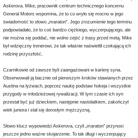
Askerova. Mike, pracownik centrum technicznego koncernu
General Motors wspomina, że to co wryło się mocno w jego
świadomość to słowo „maraton”. Jego zrozumienie tego terminu
podpowiadało, że to coś bardzo ciężkiego, wyczerpującego, ale
nie można się poddać, nie wolno zejść z trasy przed metą. Mike
był wdzięczny trenerowi, że tak właśnie naświetlił czekającą ich
rodzinę przyszłość.
Czarnikowie od zawsze byli zaangażowani w karierę syna.
Obserwowali ją bacznie od pierwszym kroków stawianych przez
Austina na łyżwach, poprzez naukę podstaw hokeja i wszystkie
przygody w młodzieżowej rywalizacji. W tym czasie ich syn
przestał być już dzieckiem, następnie nastolatkiem, zakończył
wiek juniora i stał się dorosłym mężczyzną.
Słowo klucz wypowiedzi Askerova, czyli „maraton” przynosi
jeszcze jedno ważne skojarzenie. To tak długi i wyczerpujący