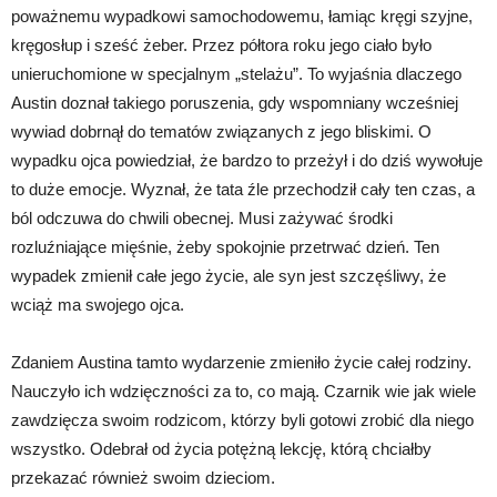
poważnemu wypadkowi samochodowemu, łamiąc kręgi szyjne,
kręgosłup i sześć żeber. Przez półtora roku jego ciało było
unieruchomione w specjalnym „stelażu”. To wyjaśnia dlaczego
Austin doznał takiego poruszenia, gdy wspomniany wcześniej
wywiad dobrnął do tematów związanych z jego bliskimi. O
wypadku ojca powiedział, że bardzo to przeżył i do dziś wywołuje
to duże emocje. Wyznał, że tata źle przechodził cały ten czas, a
ból odczuwa do chwili obecnej. Musi zażywać środki
rozluźniające mięśnie, żeby spokojnie przetrwać dzień. Ten
wypadek zmienił całe jego życie, ale syn jest szczęśliwy, że
wciąż ma swojego ojca.
Zdaniem Austina tamto wydarzenie zmieniło życie całej rodziny.
Nauczyło ich wdzięczności za to, co mają. Czarnik wie jak wiele
zawdzięcza swoim rodzicom, którzy byli gotowi zrobić dla niego
wszystko. Odebrał od życia potężną lekcję, którą chciałby
przekazać również swoim dzieciom.