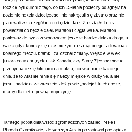
rodzice byli dumni z tego, co ich 15-letnie pociechy osiągnęły na
poziomie hokeja dziecięcego i nie nakręcali się zbytnio oraz nie
planowali w szczegółach co będzie dalej. Zresztą Askerov
powiedział co będzie dalej. Maraton i ciągła walka. Maraton
ponieważ do bycia zawodowcem jeszcze bardzo daleka droga, a
walka gdyż kończy się czas niczym nie zmąconego radowania z
kolejnego meczu, bramki, zaliczonej zmiany. Wejście w wiek
juniora na takim „rynku” jak Kanada, czy Stany Zjednoczone to
przepychanie się łokciami na maksa, udowadnianie każdego
dnia, że to właśnie mnie się należy miejsce w drużynie, a nie
jemu i nadzieja, że wreszcie ktoś powie „podejdź tu chłopcze,
mamy dla ciebie pewną propozycję”.
Tamtego popołudnia wśród zgromadzonych zasiedli Mike i
Rhonda Czarnikowie, których syn Austin pozostawał pod opieką