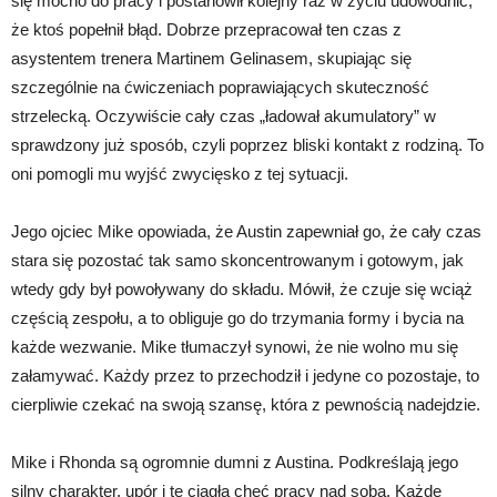
się mocno do pracy i postanowił kolejny raz w życiu udowodnić,
że ktoś popełnił błąd. Dobrze przepracował ten czas z
asystentem trenera Martinem Gelinasem, skupiając się
szczególnie na ćwiczeniach poprawiających skuteczność
strzelecką. Oczywiście cały czas „ładował akumulatory” w
sprawdzony już sposób, czyli poprzez bliski kontakt z rodziną. To
oni pomogli mu wyjść zwycięsko z tej sytuacji.
Jego ojciec Mike opowiada, że Austin zapewniał go, że cały czas
stara się pozostać tak samo skoncentrowanym i gotowym, jak
wtedy gdy był powoływany do składu. Mówił, że czuje się wciąż
częścią zespołu, a to obliguje go do trzymania formy i bycia na
każde wezwanie. Mike tłumaczył synowi, że nie wolno mu się
załamywać. Każdy przez to przechodził i jedyne co pozostaje, to
cierpliwie czekać na swoją szansę, która z pewnością nadejdzie.
Mike i Rhonda są ogromnie dumni z Austina. Podkreślają jego
silny charakter, upór i tę ciągłą chęć pracy nad sobą. Każde