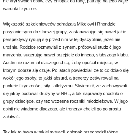
nie krył swoich obaw, czy chłopak da radę, patrząc na jego wątłe
warunki fizyczne.
Większość szkoleniowców odradzała Mike’owi i Rhondzie
posyłanie syna do starszej grupy, zastanawiając się nawet jakie
perspektywy rysują się przed nim w tej dyscyplinie, jeżeli nie
urośnie. Rodzice rozmawiali z synem, próbowali studzić jego
marzenia, sugerując nawet przejście do innego, słabszego klubu.
Austin nie rozumiał dlaczego chcą, żeby opuścił miejsce, w
którym dobrze się czuje. Po latach powiedział, że to co działo się
wokół jego osoby, to jakiś absurd, a trenerzy ześwirowali na
punkcie fizyczności, siły i atletyzmu. Stwierdził, że zachowywali
się jakby budowali drużyny w NHL, a tak naprawdę chodziło o
grupy dziecięce, czy też wczesne roczniki młodzieżowe. W jego
opinii nie wiadomo dlaczego, ale trenerzy chcieli go po prostu
załatwić.
Tak jak to bywa w takiej sytuacji, chłopak przechodził różne