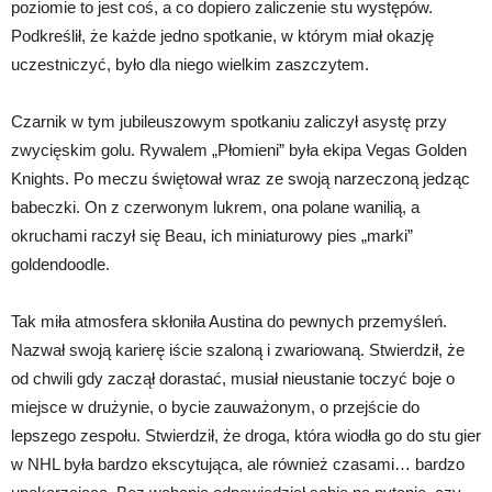
poziomie to jest coś, a co dopiero zaliczenie stu występów.
Podkreślił, że każde jedno spotkanie, w którym miał okazję
uczestniczyć, było dla niego wielkim zaszczytem.
Czarnik w tym jubileuszowym spotkaniu zaliczył asystę przy
zwycięskim golu. Rywalem „Płomieni” była ekipa Vegas Golden
Knights. Po meczu świętował wraz ze swoją narzeczoną jedząc
babeczki. On z czerwonym lukrem, ona polane wanilią, a
okruchami raczył się Beau, ich miniaturowy pies „marki”
goldendoodle.
Tak miła atmosfera skłoniła Austina do pewnych przemyśleń.
Nazwał swoją karierę iście szaloną i zwariowaną. Stwierdził, że
od chwili gdy zaczął dorastać, musiał nieustanie toczyć boje o
miejsce w drużynie, o bycie zauważonym, o przejście do
lepszego zespołu. Stwierdził, że droga, która wiodła go do stu gier
w NHL była bardzo ekscytująca, ale również czasami… bardzo