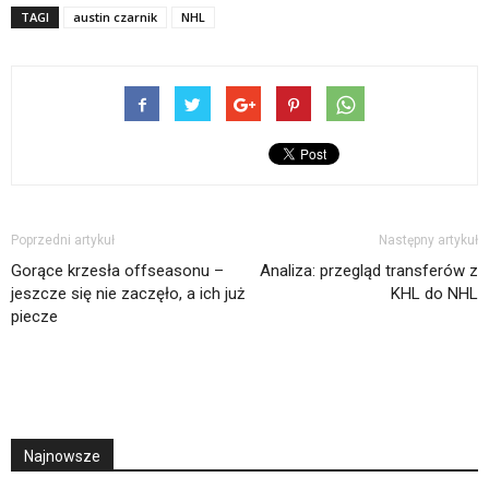
TAGI
austin czarnik
NHL
Poprzedni artykuł
Następny artykuł
Gorące krzesła offseasonu –
Analiza: przegląd transferów z
jeszcze się nie zaczęło, a ich już
KHL do NHL
piecze
Najnowsze