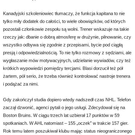
Kanadyjski szkoleniowiec tłumaczy, że funkcja kapitana to nie
tylko miły dodatek do całości, to wiele obowiązków, od których
pozostali członkowie zespołu są wolni. Trener wskazuje na takie
rzeczy jak: dbanie o dobrą atmosferę w drużynie, pilnowanie, czy
wszystko odbywa się zgodnie z przepisami, bycie pod ciągłą
presją i odpowiedzialnością. To nie tylko rozmowy z sędziami, ale
wygłaszanie mów motywacyjnych, udzielanie wywiadów, czy też
krótkich wypowiedzi pomiędzy tercjami. Blasi dorzucił też pół
żartem, pół serio, że trzeba również kontrolować nastroje trenera
i podążać za nimi.
Gdy zakończył studia dopiero wtedy nadszedł czas NHL. Telefon
zaczął dzwonić, agenci pytali o jego usługi. Zdecydował się na
Boston Bruins. W ciągu trzech lat uzbierał 17 punktów w 59
spotkaniach. W AHL natomiast – 155 „oczek” w trakcie 157 gier.
Rok temu latem poszukiwał klubu mając status nieograniczonego