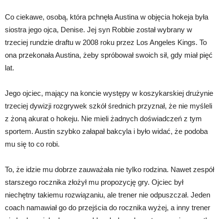
Co ciekawe, osobą, która pchnęła Austina w objęcia hokeja była
siostra jego ojca, Denise. Jej syn Robbie został wybrany w
trzeciej rundzie draftu w 2008 roku przez Los Angeles Kings. To
ona przekonała Austina, żeby spróbował swoich sił, gdy miał pięć
lat.
Jego ojciec, mający na koncie występy w koszykarskiej drużynie
trzeciej dywizji rozgrywek szkół średnich przyznał, że nie myśleli
z żoną akurat o hokeju. Nie mieli żadnych doświadczeń z tym
sportem. Austin szybko załapał bakcyla i było widać, że podoba
mu się to co robi.
To, że idzie mu dobrze zauważała nie tylko rodzina. Nawet zespół
starszego rocznika złożył mu propozycję gry. Ojciec był
niechętny takiemu rozwiązaniu, ale trener nie odpuszczał. Jeden
coach namawiał go do przejścia do rocznika wyżej, a inny trener