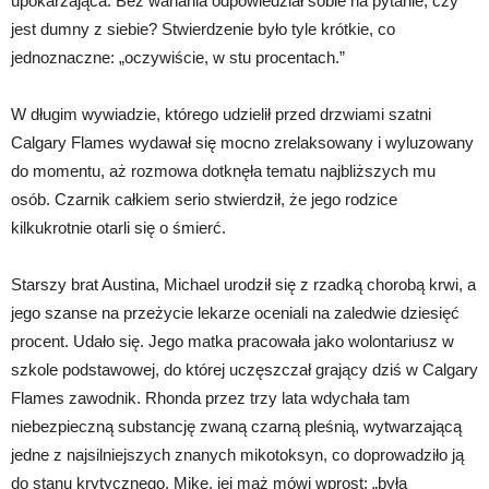
upokarzająca. Bez wahania odpowiedział sobie na pytanie, czy
jest dumny z siebie? Stwierdzenie było tyle krótkie, co
jednoznaczne: „oczywiście, w stu procentach.”
W długim wywiadzie, którego udzielił przed drzwiami szatni
Calgary Flames wydawał się mocno zrelaksowany i wyluzowany
do momentu, aż rozmowa dotknęła tematu najbliższych mu
osób. Czarnik całkiem serio stwierdził, że jego rodzice
kilkukrotnie otarli się o śmierć.
Starszy brat Austina, Michael urodził się z rzadką chorobą krwi, a
jego szanse na przeżycie lekarze oceniali na zaledwie dziesięć
procent. Udało się. Jego matka pracowała jako wolontariusz w
szkole podstawowej, do której uczęszczał grający dziś w Calgary
Flames zawodnik. Rhonda przez trzy lata wdychała tam
niebezpieczną substancję zwaną czarną pleśnią, wytwarzającą
jedne z najsilniejszych znanych mikotoksyn, co doprowadziło ją
do stanu krytycznego. Mike, jej mąż mówi wprost: „była