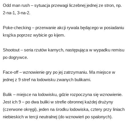
Odd man rush – sytuacja przewagi liczebnej jednej ze stron, np.
2-na-1, 3-na-2.
Poke-checking – przerwanie akcji rywala będącego w posiadaniu
krążka poprzez wybicie go kijem.
Shootout – seria rzutów karnych, następująca w wypadku remisu
po dogrywce.
Face-off – wznowienie gry po jej zatrzymaniu. Ma miejsce w
jednej z 9 stref na lodowisku zwanych bulikami.
Bulik – miejsce na lodowisku, gdzie rozpoczyna się wznowienie.
Jest ich 9 – po dwa buliki w strefie obronnej każdej drużyny
(czerwone okręgi), jeden na środku lodowiska, cztery przy liniach
niebieskich w tercji neutralnej (do wznowień po spalonych).