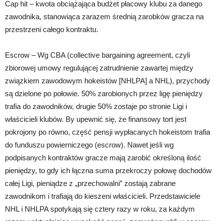
Cap hit – kwota obciążająca budżet płacowy klubu za danego
zawodnika, stanowiąca zarazem średnią zarobków gracza na
przestrzeni całego kontraktu.
Escrow
–
Wg CBA (collective bargaining agreement, czyli
zbiorowej umowy regulującej zatrudnienie zawartej między
związkiem zawodowym hokeistów [NHLPA] a NHL), przychody
są dzielone po połowie. 50% zarobionych przez ligę pieniędzy
trafia do zawodników, drugie 50% zostaje po stronie Ligi i
właścicieli klubów. By upewnić się, że finansowy tort jest
pokrojony po równo, część pensji wypłacanych hokeistom trafia
do funduszu powierniczego (escrow). Nawet jeśli wg
podpisanych kontraktów gracze mają zarobić określoną ilość
pieniędzy, to gdy ich łączna suma przekroczy połowę dochodów
całej Ligi, pieniądze z „przechowalni” zostają zabrane
zawodnikom i trafiają do kieszeni właścicieli. Przedstawiciele
NHL i NHLPA spotykają się cztery razy w roku, za każdym