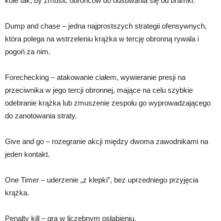
kole tak, by zmusić obrońców do odsuwania się od bramki.
Dump and chase – jedna najprostszych strategii ofensywnych,
która polega na wstrzeleniu krążka w tercję obronną rywala i
pogoń za nim.
Forechecking – atakowanie ciałem, wywieranie presji na
przeciwnika w jego tercji obronnej, mające na celu szybkie
odebranie krążka lub zmuszenie zespołu go wyprowadzającego
do zanotowania straty.
Give and go – rozegranie akcji między dwoma zawodnikami na
jeden kontakt.
One Timer – uderzenie „z klepki”, bez uprzedniego przyjęcia
krążka.
Penalty kill – gra w liczebnym osłabieniu.