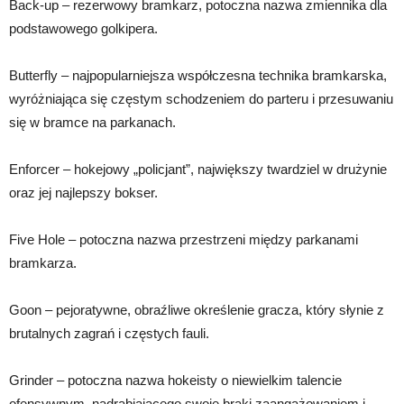
Back-up – rezerwowy bramkarz, potoczna nazwa zmiennika dla
podstawowego golkipera.
Butterfly – najpopularniejsza współczesna technika bramkarska,
wyróżniająca się częstym schodzeniem do parteru i przesuwaniu
się w bramce na parkanach.
Enforcer – hokejowy „policjant”, największy twardziel w drużynie
oraz jej najlepszy bokser.
Five Hole – potoczna nazwa przestrzeni między parkanami
bramkarza.
Goon – pejoratywne, obraźliwe określenie gracza, który słynie z
brutalnych zagrań i częstych fauli.
Grinder – potoczna nazwa hokeisty o niewielkim talencie
ofensywnym, nadrabiającego swoje braki zaangażowaniem i