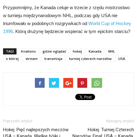
Przypomnijmy, że Kanada celuje w trzecie z rzędu mistrzostwo
w turnieju międzynarodowym NHL, podczas gdy USA nie
triumfowało w podobnych rozgrywkach od
World Cup of Hockey
1996
. Którą drużynę będziecie wspierać w tym epickim starciu?
TAGI
4 nations
gdzie oglądać
hokej
Kanada
NHL
o której
stream
transmisja
turniej czterech narodów
USA
Poprzedni artykuł
Następny artykuł
Hokej. Pięć najlepszych meczów
Hokej. Turniej Czterech
USA – Kanada. Wielkie bójki i
Narodów. Finał. USA – Kanada.