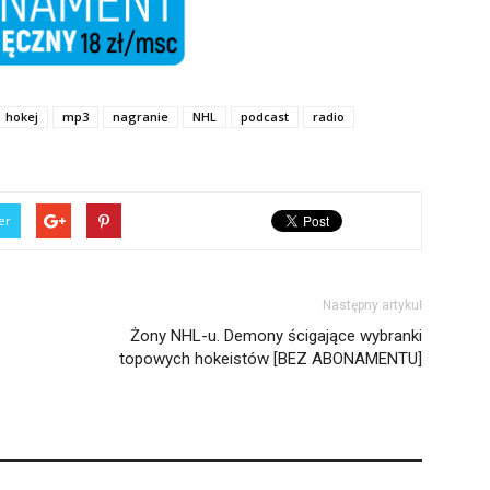
hokej
mp3
nagranie
NHL
podcast
radio
er
Następny artykuł
Żony NHL-u. Demony ścigające wybranki
topowych hokeistów [BEZ ABONAMENTU]