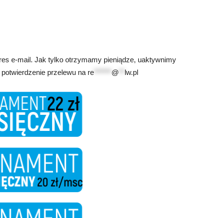
res e-mail. Jak tylko otrzymamy pieniądze, uaktywnimy
 potwierdzenie przelewu na
re
******
@
**
lw.pl