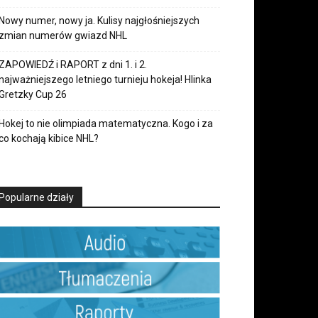
Nowy numer, nowy ja. Kulisy najgłośniejszych
zmian numerów gwiazd NHL
ZAPOWIEDŹ i RAPORT z dni 1. i 2.
najważniejszego letniego turnieju hokeja! Hlinka
Gretzky Cup 26
Hokej to nie olimpiada matematyczna. Kogo i za
co kochają kibice NHL?
Popularne działy