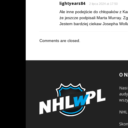
lightyears84
2 lipca 2024 at 17:50
Ale inne podejście do chłopaków z Ka
że jeszcze podpisali Marta Murray. Z
Jestem bardziej ciekaw Josepha Wolla,
Comments are closed.
O 
Nasi
audy
wszy
NHL 
Skon