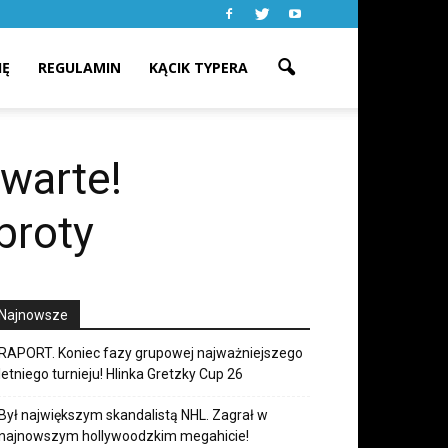
IĘ
REGULAMIN
KĄCIK TYPERA
warte!
broty
Najnowsze
RAPORT. Koniec fazy grupowej najważniejszego
letniego turnieju! Hlinka Gretzky Cup 26
Był największym skandalistą NHL. Zagrał w
najnowszym hollywoodzkim megahicie!