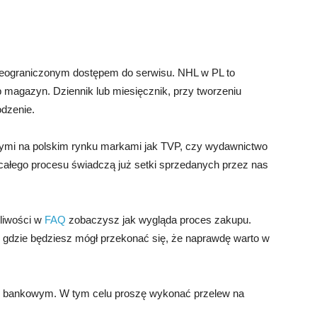
 nieograniczonym dostępem do serwisu. NHL w PL to
ub magazyn. Dziennik lub miesięcznik, przy tworzeniu
odzenie.
mi na polskim rynku markami jak TVP, czy wydawnictwo
 całego procesu świadczą już setki sprzedanych przez nas
pliwości w
FAQ
zobaczysz jak wygląda proces zakupu.
gdzie będziesz mógł przekonać się, że naprawdę warto w
m bankowym. W tym celu proszę wykonać przelew na