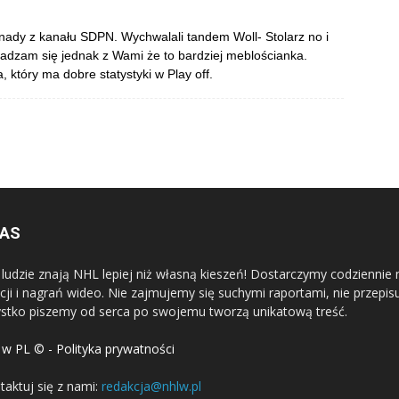
nady z kanału SDPN. Wychwalali tandem Woll- Stolarz no i
gadzam się jednak z Wami że to bardziej meblościanka.
 który ma dobre statystyki w Play off.
NAS
 ludzie znają NHL lepiej niż własną kieszeń! Dostarczymy codziennie 
cji i nagrań wideo. Nie zajmujemy się suchymi raportami, nie przep
stko piszemy od serca po swojemu tworzą unikatową treść.
w PL © - Polityka prywatności
taktuj się z nami:
redakcja@nhlw.pl