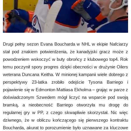
Drugi pełny sezon Evana Boucharda w NHL w ekipie Nafciarzy
stał pod znakiem potwierdzenia, że kanadyjski gracz może z
powodzeniem wskoczyć w buty obrońcy z klubowego top4. Rok
temu poczynił spory progres dzięki obecności w drużynie Oilers
weterana Duncana Keitha. W minionej kampanii wiele dobrego z
perspektywy 23-latka zrobiło odejście Tysona Barriego i
pojawienie się w Edmonton Mattiasa Ekholma – grając w parze z
doświadczonym Szwedem mógł liczyć na wsparcie pod swoją
bramką, a nieobecność Barriego otworzyła mu drogę do
regularnej gry w PP, z czego skwapliwie skorzystał. Nic więc
dziwnego, że w obliczu kończącego się pierwszego kontraktu
Boucharda, akurat to porozumienie było uznawane za kluczowe