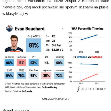
tego, z nim i Ekholmem na lodzie zespół z Edmonton tracił
niewiele goli, obaj mogli pochwalić się sporymi liczbami na plusie
w klasyfikacji +/-.
NHL zdjęcie Bouchard
Prawdziwy popis