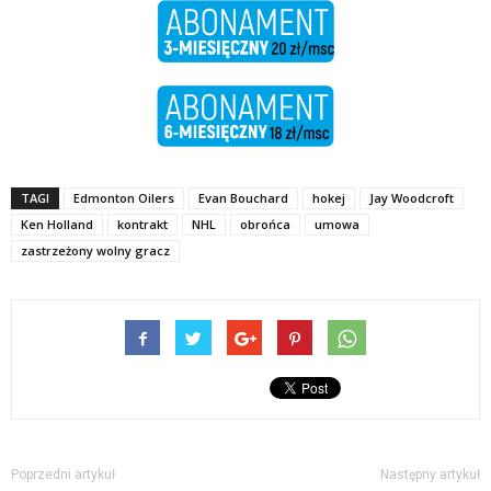
TAGI
Edmonton Oilers
Evan Bouchard
hokej
Jay Woodcroft
Ken Holland
kontrakt
NHL
obrońca
umowa
zastrzeżony wolny gracz
Poprzedni artykuł
Następny artykuł