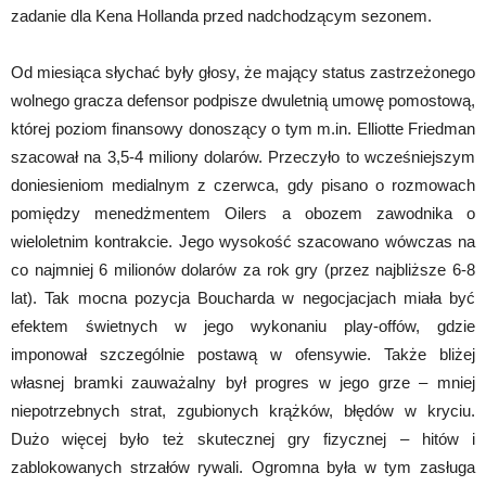
zadanie dla Kena Hollanda przed nadchodzącym sezonem.
Od miesiąca słychać były głosy, że mający status zastrzeżonego
wolnego gracza defensor podpisze dwuletnią umowę pomostową,
której poziom finansowy donoszący o tym m.in. Elliotte Friedman
szacował na 3,5-4 miliony dolarów. Przeczyło to wcześniejszym
doniesieniom medialnym z czerwca, gdy pisano o rozmowach
pomiędzy menedżmentem Oilers a obozem zawodnika o
wieloletnim kontrakcie. Jego wysokość szacowano wówczas na
co najmniej 6 milionów dolarów za rok gry (przez najbliższe 6-8
lat). Tak mocna pozycja Boucharda w negocjacjach miała być
efektem świetnych w jego wykonaniu play-offów, gdzie
imponował szczególnie postawą w ofensywie. Także bliżej
własnej bramki zauważalny był progres w jego grze – mniej
niepotrzebnych strat, zgubionych krążków, błędów w kryciu.
Dużo więcej było też skutecznej gry fizycznej – hitów i
zablokowanych strzałów rywali. Ogromna była w tym zasługa