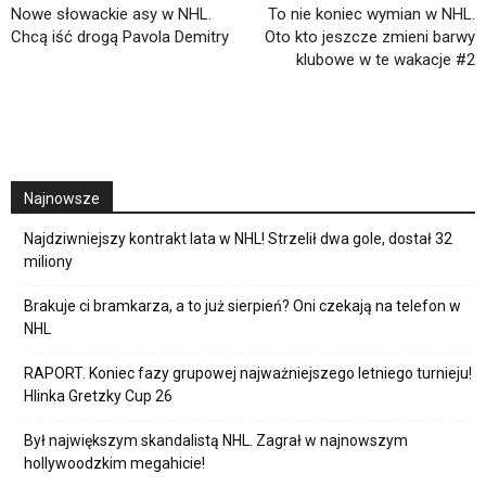
Nowe słowackie asy w NHL.
To nie koniec wymian w NHL.
Chcą iść drogą Pavola Demitry
Oto kto jeszcze zmieni barwy
klubowe w te wakacje #2
Najnowsze
Najdziwniejszy kontrakt lata w NHL! Strzelił dwa gole, dostał 32
miliony
Brakuje ci bramkarza, a to już sierpień? Oni czekają na telefon w
NHL
RAPORT. Koniec fazy grupowej najważniejszego letniego turnieju!
Hlinka Gretzky Cup 26
Był największym skandalistą NHL. Zagrał w najnowszym
hollywoodzkim megahicie!