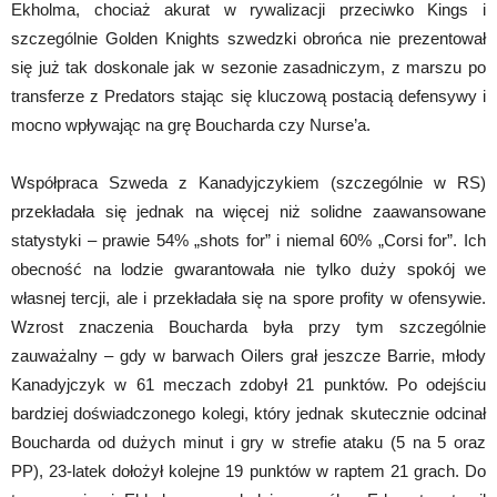
Ekholma, chociaż akurat w rywalizacji przeciwko Kings i
szczególnie Golden Knights szwedzki obrońca nie prezentował
się już tak doskonale jak w sezonie zasadniczym, z marszu po
transferze z Predators stając się kluczową postacią defensywy i
mocno wpływając na grę Boucharda czy Nurse’a.
Współpraca Szweda z Kanadyjczykiem (szczególnie w RS)
przekładała się jednak na więcej niż solidne zaawansowane
statystyki – prawie 54% „shots for” i niemal 60% „Corsi for”. Ich
obecność na lodzie gwarantowała nie tylko duży spokój we
własnej tercji, ale i przekładała się na spore profity w ofensywie.
Wzrost znaczenia Boucharda była przy tym szczególnie
zauważalny – gdy w barwach Oilers grał jeszcze Barrie, młody
Kanadyjczyk w 61 meczach zdobył 21 punktów. Po odejściu
bardziej doświadczonego kolegi, który jednak skutecznie odcinał
Boucharda od dużych minut i gry w strefie ataku (5 na 5 oraz
PP), 23-latek dołożył kolejne 19 punktów w raptem 21 grach. Do