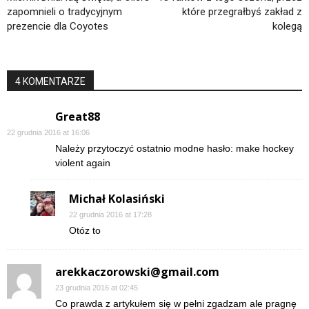
zapomnieli o tradycyjnym
które przegrałbyś zakład z
prezencie dla Coyotes
kolegą
4 KOMENTARZE
Great88
22 grudnia 2016 at 16:06
Należy przytoczyć ostatnio modne hasło: make hockey
violent again
Michał Kolasiński
22 grudnia 2016 at 17:28
Otóz to
arekkaczorowski@gmail.com
23 grudnia 2016 at 02:45
Co prawda z artykułem się w pełni zgadzam ale pragnę