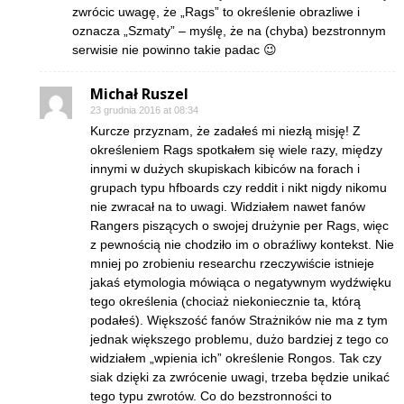
zwrócic uwagę, że „Rags” to określenie obrazliwe i
oznacza „Szmaty” – myślę, że na (chyba) bezstronnym
serwisie nie powinno takie padac 😉
Michał Ruszel
23 grudnia 2016 at 08:34
Kurcze przyznam, że zadałeś mi niezłą misję! Z
określeniem Rags spotkałem się wiele razy, między
innymi w dużych skupiskach kibiców na forach i
grupach typu hfboards czy reddit i nikt nigdy nikomu
nie zwracał na to uwagi. Widziałem nawet fanów
Rangers piszących o swojej drużynie per Rags, więc
z pewnością nie chodziło im o obraźliwy kontekst. Nie
mniej po zrobieniu researchu rzeczywiście istnieje
jakaś etymologia mówiąca o negatywnym wydźwięku
tego określenia (chociaż niekoniecznie ta, którą
podałeś). Większość fanów Strażników nie ma z tym
jednak większego problemu, dużo bardziej z tego co
widziałem „wpienia ich” określenie Rongos. Tak czy
siak dzięki za zwrócenie uwagi, trzeba będzie unikać
tego typu zwrotów. Co do bezstronności to