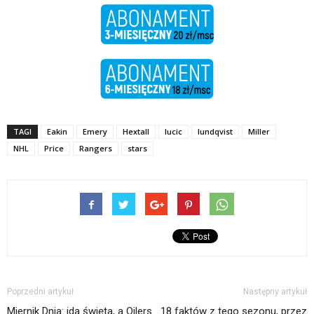
TAGI
Eakin
Emery
Hextall
lucic
lundqvist
Miller
NHL
Price
Rangers
stars
Poprzedni artykuł
Następny artykuł
Miernik Dnia: idą święta, a Oilers
18 faktów z tego sezonu, przez