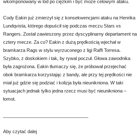
wkomponowany w lód po ciężkim i być może celowym ataku.
Cody Eakin już zmierzył się z konsekwencjami ataku na Henrika
Lundqvista, którego dopuścił się podczas meczu Stars vs
Rangers. Został zawieszony przez dyscyplinarny departament na
cztery mecze. Za co? Eakin z dużą prędkością wjechał w
bramkarza Rags w stylu wyrzuconego z ligi Raffi Torresa.
Szybko, z doskokiem i tak, by rywal poczuł. Głowa zawodnika
była zagrożona. Eakin tłumaczy się, że próbował przejechać
obok bramkarza korzystając z bandy, ale przy tej prędkości nie
miał już gdzie się podziać i kolizja była nieunikniona. W taki
sytuacjach jednak tylko jedna rzecz musi być nieunikniona –
łomot.
__________________________________
Aby czytać dalej