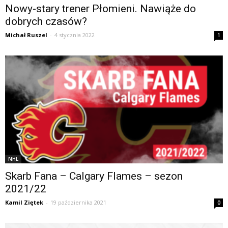
Nowy-stary trener Płomieni. Nawiąże do
dobrych czasów?
Michał Ruszel
-
4 stycznia 2022
1
NHL
Skarb Fana – Calgary Flames – sezon
2021/22
Kamil Ziętek
-
19 października 2021
0