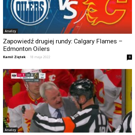
Analizy
Zapowiedź drugiej rundy: Calgary Flames –
Edmonton Oilers
Kamil Ziętek
-
18 maja 2022
0
Analizy