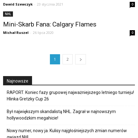
Dawid Szewczyk
-
23 stycznia 2021
0
NHL
Mini-Skarb Fana: Calgary Flames
Michał Ruszel
-
26 lipca 2020
0
1
2
Najnowsze
RAPORT. Koniec fazy grupowej najważniejszego letniego turnieju!
Hlinka Gretzky Cup 26
Był największym skandalistą NHL. Zagrał w najnowszym
hollywoodzkim megahicie!
Nowy numer, nowy ja. Kulisy najgłośniejszych zmian numerów
gwiazd NHL