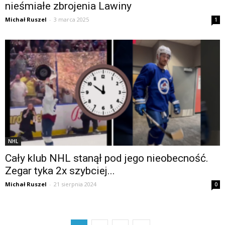
nieśmiałe zbrojenia Lawiny
Michał Ruszel
-
3 marca 2025
1
NHL
Cały klub NHL stanął pod jego nieobecność.
Zegar tyka 2x szybciej...
Michał Ruszel
-
21 sierpnia 2024
0