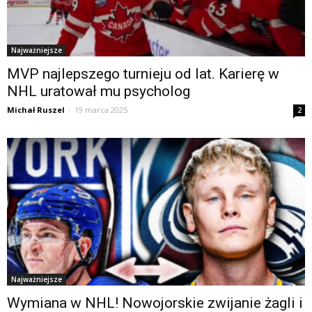
Najważniejsze
MVP najlepszego turnieju od lat. Karierę w
NHL uratował mu psycholog
Michał Ruszel
-
19 marca 2025
2
Najważniejsze
Wymiana w NHL! Nowojorskie zwijanie żagli i