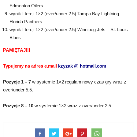
Edmonton Oilers
wynik I tercji 1×2 (over/under 2.5) Tampa Bay Lightning –
Florida Panthers
wynik I tercji 1×2 (over/under 2.5) Winnipeg Jets – St. Louis
Blues
PAMIĘTAJ!!!
Typujemy na adres e.mail
kzyzak @ hotmail.com
Pozycje 1 – 7
w systemie 1×2 regulaminowy czas gry wraz z
over/under 5.5.
Pozycje 8 – 10
w systemie 1×2 wraz z over/under 2.5