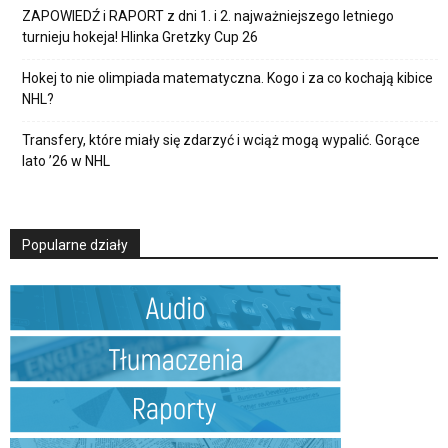
ZAPOWIEDŹ i RAPORT z dni 1. i 2. najważniejszego letniego
turnieju hokeja! Hlinka Gretzky Cup 26
Hokej to nie olimpiada matematyczna. Kogo i za co kochają kibice
NHL?
Transfery, które miały się zdarzyć i wciąż mogą wypalić. Gorące
lato ’26 w NHL
Popularne działy