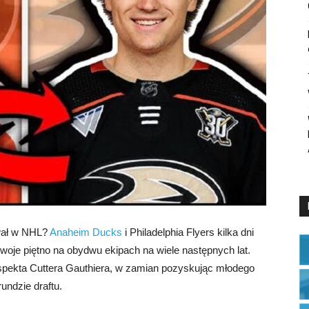
ewał w NHL?
Anaheim Ducks
i Philadelphia Flyers kilka dni
oje piętno na obydwu ekipach na wiele następnych lat.
spekta Cuttera Gauthiera, w zamian pozyskując młodego
undzie draftu.