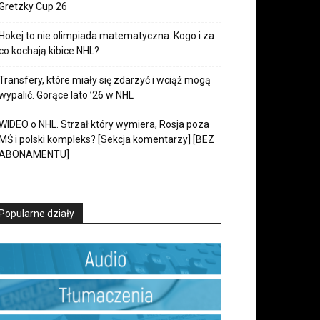
Gretzky Cup 26
Hokej to nie olimpiada matematyczna. Kogo i za
co kochają kibice NHL?
Transfery, które miały się zdarzyć i wciąż mogą
wypalić. Gorące lato ’26 w NHL
WIDEO o NHL. Strzał który wymiera, Rosja poza
MŚ i polski kompleks? [Sekcja komentarzy] [BEZ
ABONAMENTU]
Popularne działy