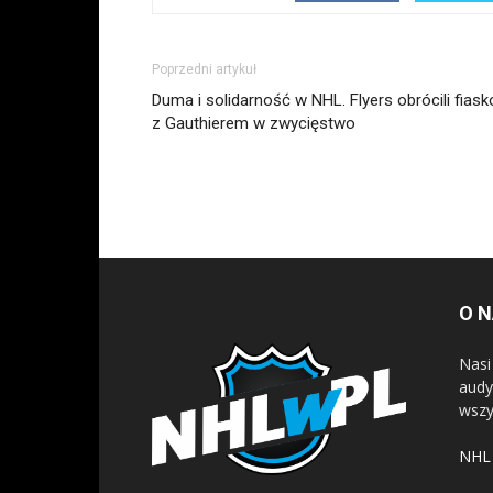
Poprzedni artykuł
Duma i solidarność w NHL. Flyers obrócili fiask
z Gauthierem w zwycięstwo
O 
Nasi
audy
wszy
NHL 