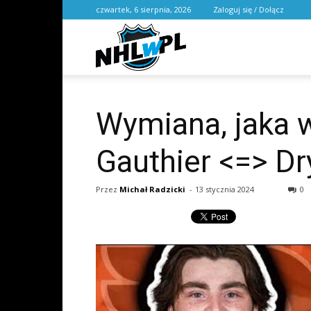
czwartek, 6 sierpnia, 2026
Zaloguj się / Dołącz
NHL
w
Wymiana, jaka w
Gauthier <=> Dr
PL
Przez
Michał Radzicki
-
13 stycznia 2024
0