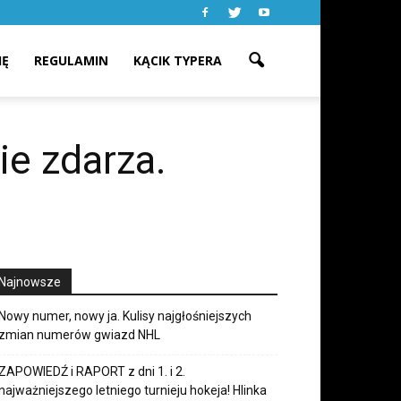
IĘ
REGULAMIN
KĄCIK TYPERA
ie zdarza.
Najnowsze
Nowy numer, nowy ja. Kulisy najgłośniejszych
zmian numerów gwiazd NHL
ZAPOWIEDŹ i RAPORT z dni 1. i 2.
najważniejszego letniego turnieju hokeja! Hlinka