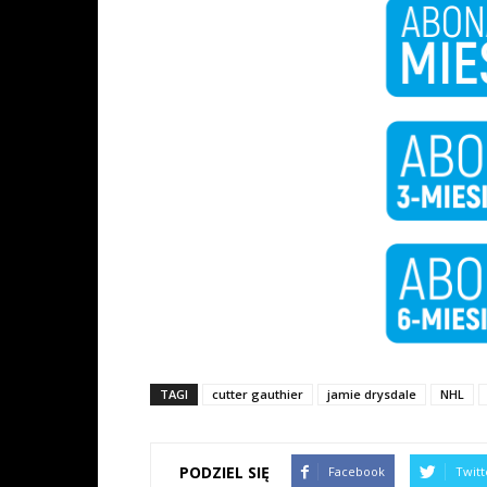
TAGI
cutter gauthier
jamie drysdale
NHL
PODZIEL SIĘ
Facebook
Twitt