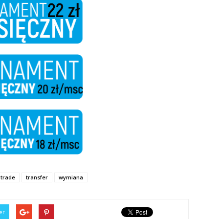
trade
transfer
wymiana
er