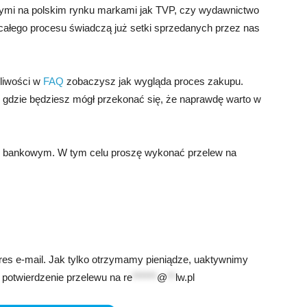
mi na polskim rynku markami jak TVP, czy wydawnictwo
 całego procesu świadczą już setki sprzedanych przez nas
pliwości w
FAQ
zobaczysz jak wygląda proces zakupu.
gdzie będziesz mógł przekonać się, że naprawdę warto w
m bankowym. W tym celu proszę wykonać przelew na
res e-mail. Jak tylko otrzymamy pieniądze, uaktywnimy
 potwierdzenie przelewu na
re
******
@
**
lw.pl