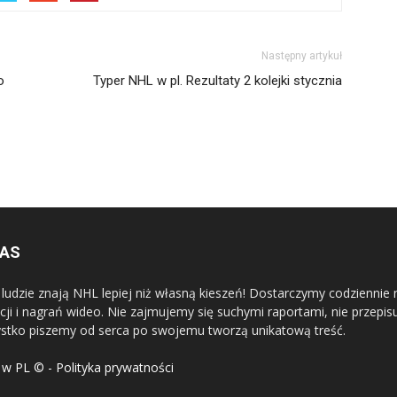
Następny artykuł
o
Typer NHL w pl. Rezultaty 2 kolejki stycznia
NAS
 ludzie znają NHL lepiej niż własną kieszeń! Dostarczymy codziennie 
cji i nagrań wideo. Nie zajmujemy się suchymi raportami, nie przep
stko piszemy od serca po swojemu tworzą unikatową treść.
w PL © - Polityka prywatności