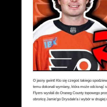
O jasny gwint! Kto się czegoś takiego spodzi
temu dokonali wymiany, która może odcisnąć sw
Flyers wysłali do Oraneg County topowego pro
obrońcę Jamie’go Drysdale’a i wybór w drugiej r