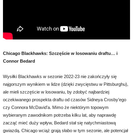
Chicago Blackhawks: Szczęście w losowaniu draftu… i
Connor Bedard
Wysiłki Blackhawks w sezonie 2022-23 nie zakończyły się
najgorszym wynikiem w lidze (dzięki zwycięstwu w Pittsburghu),
ale mieli szczęście w losowaniu, by zdobyć najbardziej
oczekiwanego prospekta draftu od czasów Sidneya Crosby’ego
czy Connora McDavid’a. Mimo że niektórym topowym
wybieranym zawodnikom potrzeba kilku lat, aby naprawdę
zacząć mieć duży wpływ, Bedard stał się natychmiastową
gwiazdą. Chicago wciąż grają słabo w tym sezonie, ale potencjał