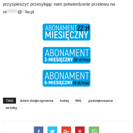
przyspieszyć przesyłając nam potwierdzenie przelewu na
re
******
@
**
lw.pl
TAGI
dzień dziękczynienia
hokej
NHL
podziękowania
wróżby