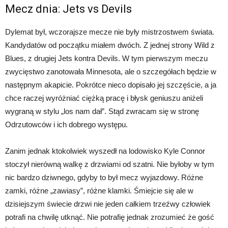
Mecz dnia: Jets vs Devils
Dylemat był, wczorajsze mecze nie były mistrzostwem świata.
Kandydatów od początku miałem dwóch. Z jednej strony Wild z
Blues, z drugiej Jets kontra Devils. W tym pierwszym meczu
zwycięstwo zanotowała Minnesota, ale o szczegółach będzie w
następnym akapicie. Pokrótce nieco dopisało jej szczęście, a ja
chce raczej wyróżniać ciężką pracę i błysk geniuszu aniżeli
wygraną w stylu „los nam dał”. Stąd zwracam się w stronę
Odrzutowców i ich dobrego występu.
Zanim jednak ktokolwiek wyszedł na lodowisko Kyle Connor
stoczył nierówną walkę z drzwiami od szatni. Nie byłoby w tym
nic bardzo dziwnego, gdyby to był mecz wyjazdowy. Różne
zamki, różne „zawiasy”, różne klamki. Śmiejcie się ale w
dzisiejszym świecie drzwi nie jeden całkiem trzeźwy człowiek
potrafi na chwilę utknąć. Nie potrafię jednak zrozumieć że gość