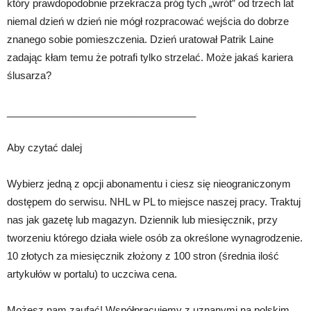
który prawdopodobnie przekracza próg tych „wrót” od trzech lat
niemal dzień w dzień nie mógł rozpracować wejścia do dobrze
znanego sobie pomieszczenia. Dzień uratował Patrik Laine
zadając kłam temu że potrafi tylko strzelać. Może jakaś kariera
ślusarza?
__________________________________
Aby czytać dalej
Wybierz jedną z opcji abonamentu i ciesz się nieograniczonym
dostępem do serwisu. NHL w PL to miejsce naszej pracy. Traktuj
nas jak gazetę lub magazyn. Dziennik lub miesięcznik, przy
tworzeniu którego działa wiele osób za określone wynagrodzenie.
10 złotych za miesięcznik złożony z 100 stron (średnia ilość
artykułów w portalu) to uczciwa cena.
Możesz nam zaufać! Współpracujemy z uznanymi na polskim