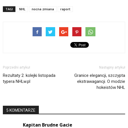
TAGI
NHL
nocna zmiana
raport
Poprzedni artykuł
Następny artykuł
Rezultaty 2. kolejki listopada
Granice elegancji, szczypta
typera NHLw.pl
ekstrawagancji. O modzie
hokeistów NHL
5 KOMENTARZE
Kapitan Brudne Gacie