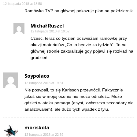
12 listopada 2018 at 18:50
Ramówka TVP na głównej pokazuje plan na październik.
Michał Ruszel
12 listopada 2018 at 19:52
Cześć, teraz co tydzień odświeżam ramówkę przy
okazji materiałów „Co to będzie za tydzień”. To na
głównej stronie zaktualizuje gdy pojawi się rozkład na
grudzień.
Soypolaco
12 listopada 2018 at 19:31
Nie posypali, to się Karlsson przewrócił. Faktycznie
jakoś się w mojej ocenie nie może odnaleźć. Może
gdzieś w ataku pomaga (asyst, zwłaszcza secondary nie
analizowałem), ale dużo tych wpadek z tyłu.
moriskola
12 listopada 2018 at 22:39