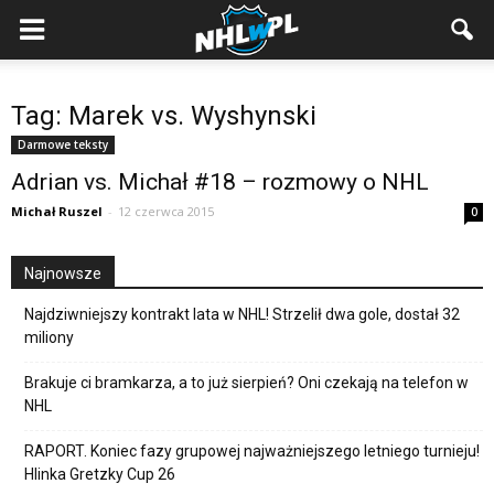
Tag: Marek vs. Wyshynski
Darmowe teksty
Adrian vs. Michał #18 – rozmowy o NHL
Michał Ruszel
-
12 czerwca 2015
0
Najnowsze
Najdziwniejszy kontrakt lata w NHL! Strzelił dwa gole, dostał 32
miliony
Brakuje ci bramkarza, a to już sierpień? Oni czekają na telefon w
NHL
RAPORT. Koniec fazy grupowej najważniejszego letniego turnieju!
Hlinka Gretzky Cup 26