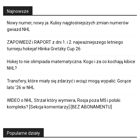
Najnowsze
Nowy numer, nowy ja. Kulisy najgłośniejszych zmian numerów
gwiazd NHL
ZAPOWIEDŹ i RAPORT z dni 1. i 2. najważniejszego letniego
turnieju hokeja! Hlinka Gretzky Cup 26
Hokej to nie olimpiada matematyczna. Kogo i za co kochają kibice
NHL?
Transfery, które miały się zdarzyć i wciąż mogą wypalić. Gorące
lato ’26 w NHL
WIDEO o NHL. Strzał który wymiera, Rosja poza MŚ i polski
kompleks? [Sekcja komentarzy] [BEZ ABONAMENTU]
Popularne działy