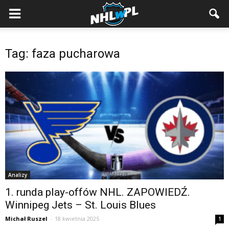
Tag: faza pucharowa
Analizy
1. runda play-offów NHL. ZAPOWIEDŹ.
Winnipeg Jets – St. Louis Blues
Michał Ruszel
-
18 kwietnia 2025
1