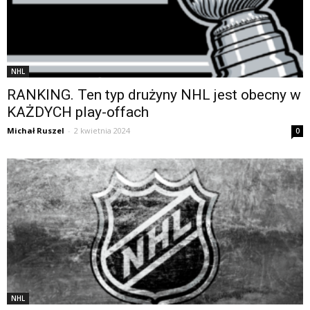
NHL
RANKING. Ten typ drużyny NHL jest obecny w
KAŻDYCH play-offach
Michał Ruszel
-
2 kwietnia 2024
0
NHL