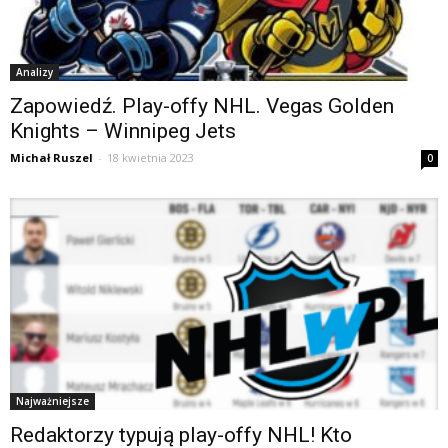
Analizy
Zapowiedź. Play-offy NHL. Vegas Golden
Knights – Winnipeg Jets
Michał Ruszel
-
18 kwietnia 2023
0
Najważniejsze
Redaktorzy typują play-offy NHL! Kto