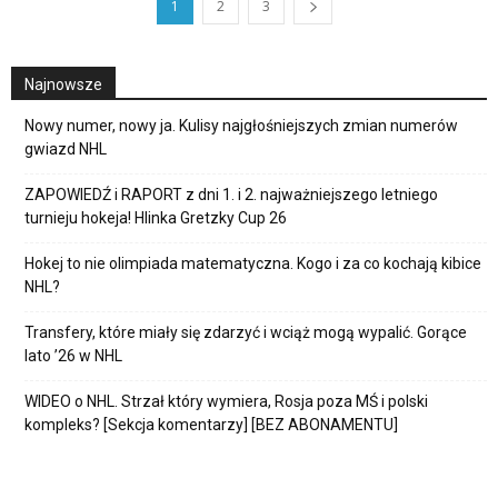
1
2
3
Najnowsze
Nowy numer, nowy ja. Kulisy najgłośniejszych zmian numerów
gwiazd NHL
ZAPOWIEDŹ i RAPORT z dni 1. i 2. najważniejszego letniego
turnieju hokeja! Hlinka Gretzky Cup 26
Hokej to nie olimpiada matematyczna. Kogo i za co kochają kibice
NHL?
Transfery, które miały się zdarzyć i wciąż mogą wypalić. Gorące
lato ’26 w NHL
WIDEO o NHL. Strzał który wymiera, Rosja poza MŚ i polski
kompleks? [Sekcja komentarzy] [BEZ ABONAMENTU]