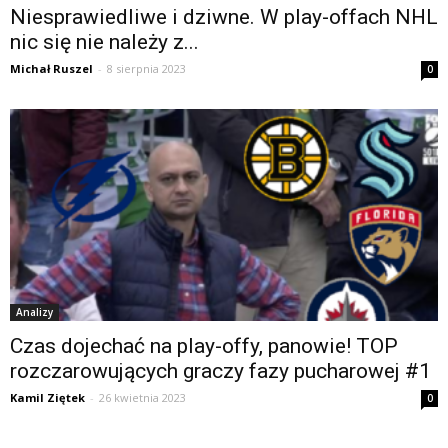
Niesprawiedliwe i dziwne. W play-offach NHL
nic się nie należy z...
Michał Ruszel
-
8 sierpnia 2023
0
Analizy
Czas dojechać na play-offy, panowie! TOP
rozczarowujących graczy fazy pucharowej #1
Kamil Ziętek
-
26 kwietnia 2023
0