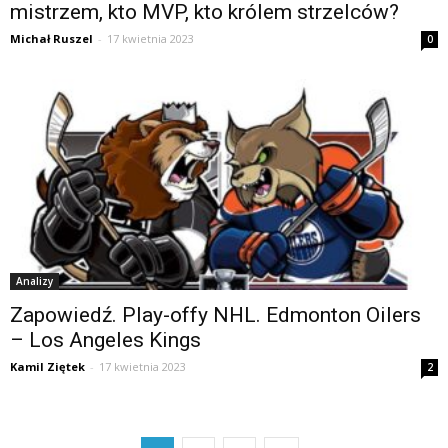
mistrzem, kto MVP, kto królem strzelców?
Michał Ruszel
-
17 kwietnia 2023
0
Analizy
Zapowiedź. Play-offy NHL. Edmonton Oilers
– Los Angeles Kings
Kamil Ziętek
-
17 kwietnia 2023
2